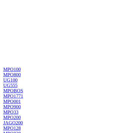
MPO100
MPO800
UG100
UG555
MPOBOS
MPO1771
MPO001
MPO900
MPO33
MPO200
JAGO200
MPO128