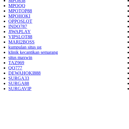
MPO838
MPOQQ
MPOTOP88
MPOHOKI
OPPOSLOT
INDO787
JIWAPLAY
VIPSLOT88
MARI2BOSS
kumpulan situs ug
klinik kecantikan semarang
situs maxwin
TAZ969
QQ777
DEWAHOKI888
SURGA33
SURGA88
SURGAVIP