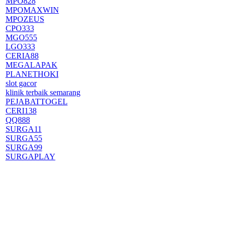
MPO828
MPOMAXWIN
MPOZEUS
CPO333
MGO555
LGO333
CERIA88
MEGALAPAK
PLANETHOKI
slot gacor
klinik terbaik semarang
PEJABATTOGEL
CERI138
QQ888
SURGA11
SURGA55
SURGA99
SURGAPLAY