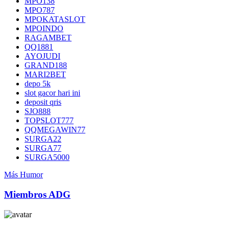
MPO138
MPO787
MPOKATASLOT
MPOINDO
RAGAMBET
QQ1881
AYOJUDI
GRAND188
MARI2BET
depo 5k
slot gacor hari ini
deposit qris
SJO888
TOPSLOT777
QQMEGAWIN77
SURGA22
SURGA77
SURGA5000
Más Humor
Miembros ADG