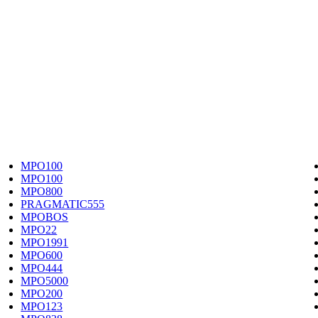
MPO100
MPO100
MPO800
PRAGMATIC555
MPOBOS
MPO22
MPO1991
MPO600
MPO444
MPO5000
MPO200
MPO123