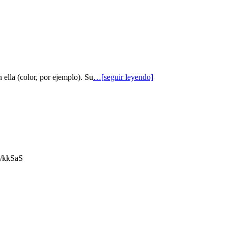
 ella (color, por ejemplo). Su
…[seguir leyendo]
gl/kkSaS