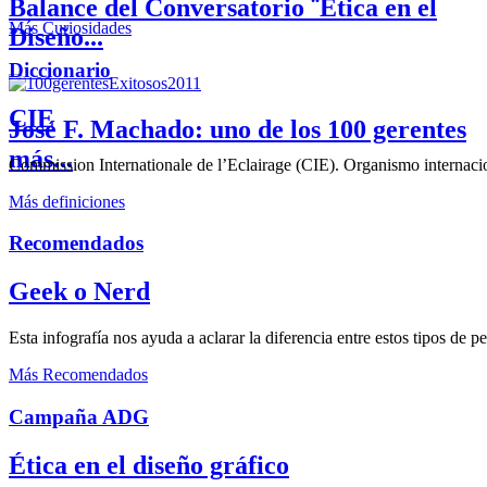
Balance del Conversatorio ¨Etica en el
Más Curiosidades
Diseño...
Diccionario
CIE
José F. Machado: uno de los 100 gerentes
más...
Commission Internationale de l’Eclairage (CIE). Organismo internaciona
Más definiciones
Recomendados
Geek o Nerd
Esta infografía nos ayuda a aclarar la diferencia entre estos tipos de 
Más Recomendados
Campaña ADG
Ética en el diseño gráfico