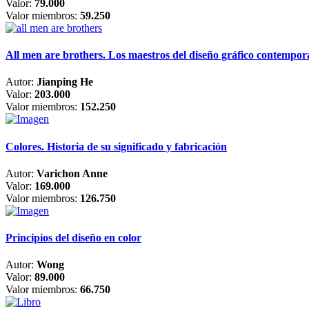
Valor:
79.000
Valor miembros:
59.250
All men are brothers. Los maestros del diseño gráfico contempo
Autor:
Jianping He
Valor:
203.000
Valor miembros:
152.250
Colores. Historia de su significado y fabricación
Autor:
Varichon Anne
Valor:
169.000
Valor miembros:
126.750
Principios del diseño en color
Autor:
Wong
Valor:
89.000
Valor miembros:
66.750