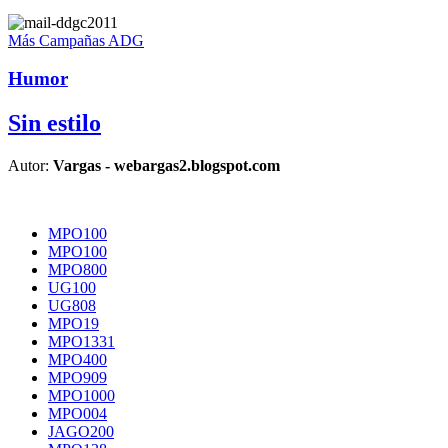
Más Campañas ADG
Humor
Sin estilo
Autor:
Vargas - webargas2.blogspot.com
MPO100
MPO100
MPO800
UG100
UG808
MPO19
MPO1331
MPO400
MPO909
MPO1000
MPO004
JAGO200