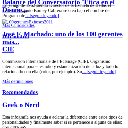
Balance del Conversatorio ¨Etica en el
En el año de 1962 siendo Director de la Escuela de Bellas el
Diseño...
maestro Eugenio Barney Cabrera se creó bajo el nombre de
Programa de
…[seguir leyendo]
Más Curiosidades
José F. Machado: uno de los 100 gerentes
Diccionario
más...
CIE
Commission Internationale de l’Eclairage (CIE). Organismo
internacional para el estudio y estandarización de la luz y todo lo
relacionado con ella (color, por ejemplo). Su
…[seguir leyendo]
Más definiciones
Recomendados
Geek o Nerd
Esta infografía nos ayuda a aclarar la diferencia entre estos tipos de
personalidades y finalmente saber si se pertenece a alguna de ellas:
goo.gl/kkSaS