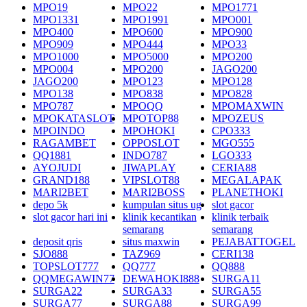
MPO19
MPO22
MPO1771
MPO1331
MPO1991
MPO001
MPO400
MPO600
MPO900
MPO909
MPO444
MPO33
MPO1000
MPO5000
MPO200
MPO004
MPO200
JAGO200
JAGO200
MPO123
MPO128
MPO138
MPO838
MPO828
MPO787
MPOQQ
MPOMAXWIN
MPOKATASLOT
MPOTOP88
MPOZEUS
MPOINDO
MPOHOKI
CPO333
RAGAMBET
OPPOSLOT
MGO555
QQ1881
INDO787
LGO333
AYOJUDI
JIWAPLAY
CERIA88
GRAND188
VIPSLOT88
MEGALAPAK
MARI2BET
MARI2BOSS
PLANETHOKI
depo 5k
kumpulan situs ug
slot gacor
slot gacor hari ini
klinik kecantikan
klinik terbaik
semarang
semarang
deposit qris
situs maxwin
PEJABATTOGEL
SJO888
TAZ969
CERI138
TOPSLOT777
QQ777
QQ888
QQMEGAWIN77
DEWAHOKI888
SURGA11
SURGA22
SURGA33
SURGA55
SURGA77
SURGA88
SURGA99