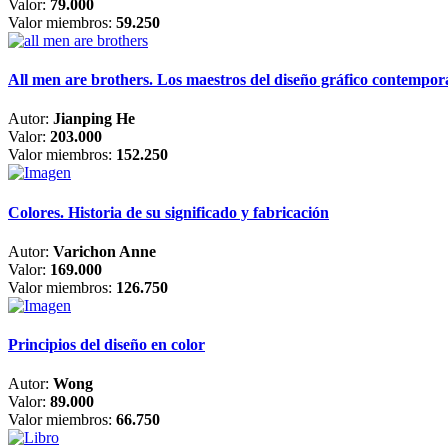
Valor:
79.000
Valor miembros:
59.250
All men are brothers. Los maestros del diseño gráfico contempo
Autor:
Jianping He
Valor:
203.000
Valor miembros:
152.250
Colores. Historia de su significado y fabricación
Autor:
Varichon Anne
Valor:
169.000
Valor miembros:
126.750
Principios del diseño en color
Autor:
Wong
Valor:
89.000
Valor miembros:
66.750