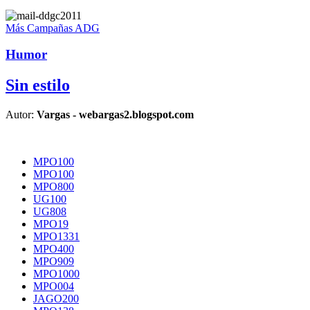
Más Campañas ADG
Humor
Sin estilo
Autor:
Vargas - webargas2.blogspot.com
MPO100
MPO100
MPO800
UG100
UG808
MPO19
MPO1331
MPO400
MPO909
MPO1000
MPO004
JAGO200