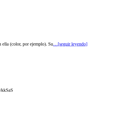
 ella (color, por ejemplo). Su
…[seguir leyendo]
gl/kkSaS