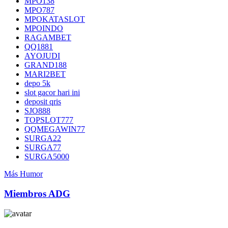
MPO138
MPO787
MPOKATASLOT
MPOINDO
RAGAMBET
QQ1881
AYOJUDI
GRAND188
MARI2BET
depo 5k
slot gacor hari ini
deposit qris
SJO888
TOPSLOT777
QQMEGAWIN77
SURGA22
SURGA77
SURGA5000
Más Humor
Miembros ADG