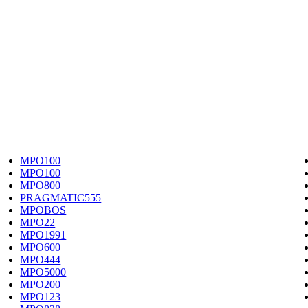
MPO100
MPO100
MPO800
PRAGMATIC555
MPOBOS
MPO22
MPO1991
MPO600
MPO444
MPO5000
MPO200
MPO123