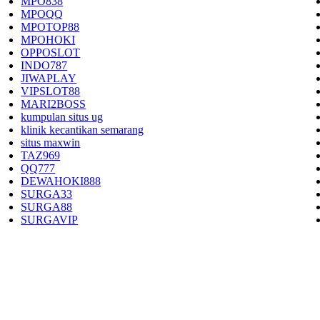
MPO838
MPOQQ
MPOTOP88
MPOHOKI
OPPOSLOT
INDO787
JIWAPLAY
VIPSLOT88
MARI2BOSS
kumpulan situs ug
klinik kecantikan semarang
situs maxwin
TAZ969
QQ777
DEWAHOKI888
SURGA33
SURGA88
SURGAVIP