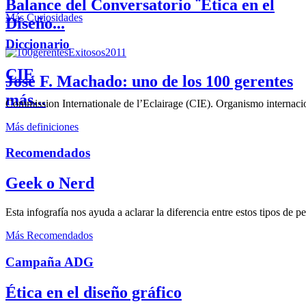
Balance del Conversatorio ¨Etica en el
Más Curiosidades
Diseño...
Diccionario
CIE
José F. Machado: uno de los 100 gerentes
más...
Commission Internationale de l’Eclairage (CIE). Organismo internaciona
Más definiciones
Recomendados
Geek o Nerd
Esta infografía nos ayuda a aclarar la diferencia entre estos tipos de 
Más Recomendados
Campaña ADG
Ética en el diseño gráfico