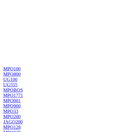
MPO100
MPO800
UG100
UG555
MPOBOS
MPO1771
MPO001
MPO900
MPO33
MPO200
JAGO200
MPO128