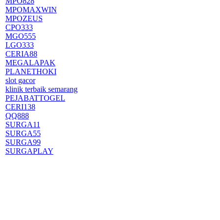
MPO828
MPOMAXWIN
MPOZEUS
CPO333
MGO555
LGO333
CERIA88
MEGALAPAK
PLANETHOKI
slot gacor
klinik terbaik semarang
PEJABATTOGEL
CERI138
QQ888
SURGA11
SURGA55
SURGA99
SURGAPLAY