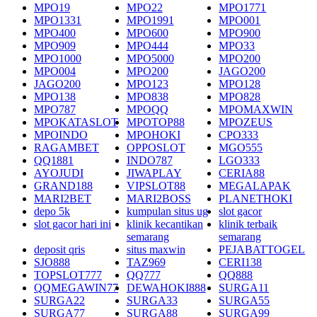
MPO19
MPO22
MPO1771
MPO1331
MPO1991
MPO001
MPO400
MPO600
MPO900
MPO909
MPO444
MPO33
MPO1000
MPO5000
MPO200
MPO004
MPO200
JAGO200
JAGO200
MPO123
MPO128
MPO138
MPO838
MPO828
MPO787
MPOQQ
MPOMAXWIN
MPOKATASLOT
MPOTOP88
MPOZEUS
MPOINDO
MPOHOKI
CPO333
RAGAMBET
OPPOSLOT
MGO555
QQ1881
INDO787
LGO333
AYOJUDI
JIWAPLAY
CERIA88
GRAND188
VIPSLOT88
MEGALAPAK
MARI2BET
MARI2BOSS
PLANETHOKI
depo 5k
kumpulan situs ug
slot gacor
slot gacor hari ini
klinik kecantikan
klinik terbaik
semarang
semarang
deposit qris
situs maxwin
PEJABATTOGEL
SJO888
TAZ969
CERI138
TOPSLOT777
QQ777
QQ888
QQMEGAWIN77
DEWAHOKI888
SURGA11
SURGA22
SURGA33
SURGA55
SURGA77
SURGA88
SURGA99