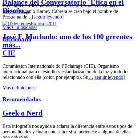
Balance del Conversatorio ¨Etica en el
En el año de 1962 siendo Director de la Escuela de Bellas el
Diseño...
maestro Eugenio Barney Cabrera se creó bajo el nombre de
Programa de
…[seguir leyendo]
Más Curiosidades
José F. Machado: uno de los 100 gerentes
Diccionario
más...
CIE
Commission Internationale de l’Eclairage (CIE). Organismo
internacional para el estudio y estandarización de la luz y todo lo
relacionado con ella (color, por ejemplo). Su
…[seguir leyendo]
Más definiciones
Recomendados
Geek o Nerd
Esta infografía nos ayuda a aclarar la diferencia entre estos tipos de
personalidades y finalmente saber si se pertenece a alguna de ellas:
goo.gl/kkSaS