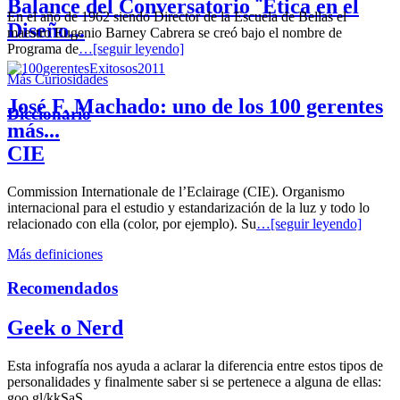
Balance del Conversatorio ¨Etica en el
En el año de 1962 siendo Director de la Escuela de Bellas el
Diseño...
maestro Eugenio Barney Cabrera se creó bajo el nombre de
Programa de
…[seguir leyendo]
Más Curiosidades
José F. Machado: uno de los 100 gerentes
Diccionario
más...
CIE
Commission Internationale de l’Eclairage (CIE). Organismo
internacional para el estudio y estandarización de la luz y todo lo
relacionado con ella (color, por ejemplo). Su
…[seguir leyendo]
Más definiciones
Recomendados
Geek o Nerd
Esta infografía nos ayuda a aclarar la diferencia entre estos tipos de
personalidades y finalmente saber si se pertenece a alguna de ellas:
goo.gl/kkSaS