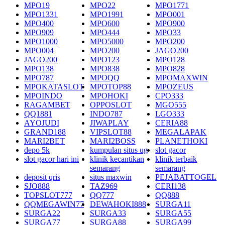
MPO19
MPO22
MPO1771
MPO1331
MPO1991
MPO001
MPO400
MPO600
MPO900
MPO909
MPO444
MPO33
MPO1000
MPO5000
MPO200
MPO004
MPO200
JAGO200
JAGO200
MPO123
MPO128
MPO138
MPO838
MPO828
MPO787
MPOQQ
MPOMAXWIN
MPOKATASLOT
MPOTOP88
MPOZEUS
MPOINDO
MPOHOKI
CPO333
RAGAMBET
OPPOSLOT
MGO555
QQ1881
INDO787
LGO333
AYOJUDI
JIWAPLAY
CERIA88
GRAND188
VIPSLOT88
MEGALAPAK
MARI2BET
MARI2BOSS
PLANETHOKI
depo 5k
kumpulan situs ug
slot gacor
slot gacor hari ini
klinik kecantikan
klinik terbaik
semarang
semarang
deposit qris
situs maxwin
PEJABATTOGEL
SJO888
TAZ969
CERI138
TOPSLOT777
QQ777
QQ888
QQMEGAWIN77
DEWAHOKI888
SURGA11
SURGA22
SURGA33
SURGA55
SURGA77
SURGA88
SURGA99