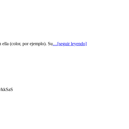
 ella (color, por ejemplo). Su
…[seguir leyendo]
gl/kkSaS