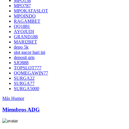
MPO138
MPO787
MPOKATASLOT
MPOINDO
RAGAMBET
QQ1881
AYOJUDI
GRAND188
MARI2BET
depo 5k
slot gacor hari ini
deposit qris
SJO888
TOPSLOT777
QQMEGAWIN77
SURGA22
SURGA77
SURGA5000
Más Humor
Miembros ADG