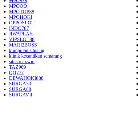
MPO838
MPOQQ
MPOTOP88
MPOHOKI
OPPOSLOT
INDO787
JIWAPLAY
VIPSLOT88
MARI2BOSS
kumpulan situs ug
klinik kecantikan semarang
situs maxwin
TAZ969
QQ777
DEWAHOKI888
SURGA33
SURGA88
SURGAVIP