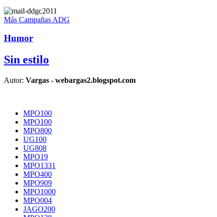
Más Campañas ADG
Humor
Sin estilo
Autor:
Vargas - webargas2.blogspot.com
MPO100
MPO100
MPO800
UG100
UG808
MPO19
MPO1331
MPO400
MPO909
MPO1000
MPO004
JAGO200