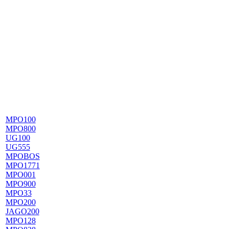
MPO100
MPO800
UG100
UG555
MPOBOS
MPO1771
MPO001
MPO900
MPO33
MPO200
JAGO200
MPO128