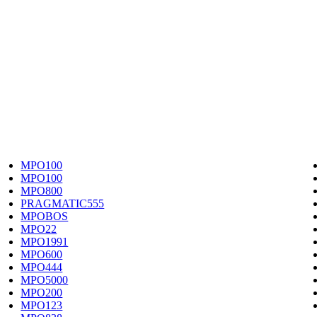
MPO100
MPO100
MPO800
PRAGMATIC555
MPOBOS
MPO22
MPO1991
MPO600
MPO444
MPO5000
MPO200
MPO123