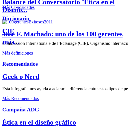
Balance del Conversatorio ¨Etica en el
Más Curiosidades
Diseño...
Diccionario
CIE
José F. Machado: uno de los 100 gerentes
más...
Commission Internationale de l’Eclairage (CIE). Organismo internaciona
Más definiciones
Recomendados
Geek o Nerd
Esta infografía nos ayuda a aclarar la diferencia entre estos tipos de 
Más Recomendados
Campaña ADG
Ética en el diseño gráfico