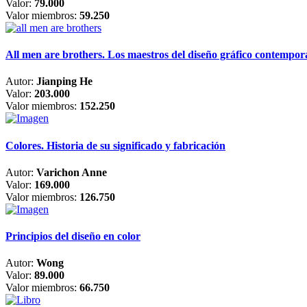
Valor:
79.000
Valor miembros:
59.250
All men are brothers. Los maestros del diseño gráfico contempo
Autor:
Jianping He
Valor:
203.000
Valor miembros:
152.250
Colores. Historia de su significado y fabricación
Autor:
Varichon Anne
Valor:
169.000
Valor miembros:
126.750
Principios del diseño en color
Autor:
Wong
Valor:
89.000
Valor miembros:
66.750