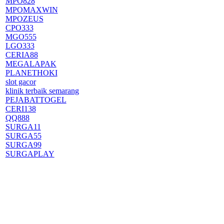
MPO828
MPOMAXWIN
MPOZEUS
CPO333
MGO555
LGO333
CERIA88
MEGALAPAK
PLANETHOKI
slot gacor
klinik terbaik semarang
PEJABATTOGEL
CERI138
QQ888
SURGA11
SURGA55
SURGA99
SURGAPLAY