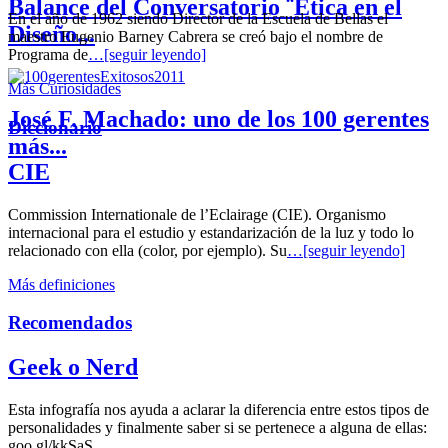
Balance del Conversatorio ¨Etica en el
En el año de 1962 siendo Director de la Escuela de Bellas el
Diseño...
maestro Eugenio Barney Cabrera se creó bajo el nombre de
Programa de
…[seguir leyendo]
Más Curiosidades
José F. Machado: uno de los 100 gerentes
Diccionario
más...
CIE
Commission Internationale de l’Eclairage (CIE). Organismo
internacional para el estudio y estandarización de la luz y todo lo
relacionado con ella (color, por ejemplo). Su
…[seguir leyendo]
Más definiciones
Recomendados
Geek o Nerd
Esta infografía nos ayuda a aclarar la diferencia entre estos tipos de
personalidades y finalmente saber si se pertenece a alguna de ellas:
goo.gl/kkSaS