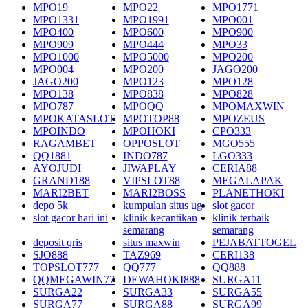
MPO19
MPO22
MPO1771
MPO1331
MPO1991
MPO001
MPO400
MPO600
MPO900
MPO909
MPO444
MPO33
MPO1000
MPO5000
MPO200
MPO004
MPO200
JAGO200
JAGO200
MPO123
MPO128
MPO138
MPO838
MPO828
MPO787
MPOQQ
MPOMAXWIN
MPOKATASLOT
MPOTOP88
MPOZEUS
MPOINDO
MPOHOKI
CPO333
RAGAMBET
OPPOSLOT
MGO555
QQ1881
INDO787
LGO333
AYOJUDI
JIWAPLAY
CERIA88
GRAND188
VIPSLOT88
MEGALAPAK
MARI2BET
MARI2BOSS
PLANETHOKI
depo 5k
kumpulan situs ug
slot gacor
slot gacor hari ini
klinik kecantikan
klinik terbaik
semarang
semarang
deposit qris
situs maxwin
PEJABATTOGEL
SJO888
TAZ969
CERI138
TOPSLOT777
QQ777
QQ888
QQMEGAWIN77
DEWAHOKI888
SURGA11
SURGA22
SURGA33
SURGA55
SURGA77
SURGA88
SURGA99