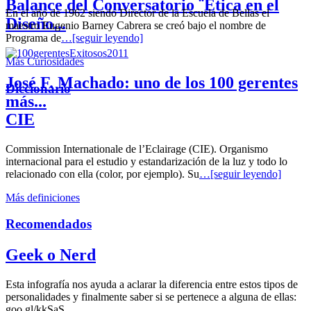
Balance del Conversatorio ¨Etica en el
En el año de 1962 siendo Director de la Escuela de Bellas el
Diseño...
maestro Eugenio Barney Cabrera se creó bajo el nombre de
Programa de
…[seguir leyendo]
Más Curiosidades
José F. Machado: uno de los 100 gerentes
Diccionario
más...
CIE
Commission Internationale de l’Eclairage (CIE). Organismo
internacional para el estudio y estandarización de la luz y todo lo
relacionado con ella (color, por ejemplo). Su
…[seguir leyendo]
Más definiciones
Recomendados
Geek o Nerd
Esta infografía nos ayuda a aclarar la diferencia entre estos tipos de
personalidades y finalmente saber si se pertenece a alguna de ellas:
goo.gl/kkSaS