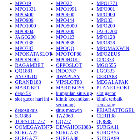
MPO19
MPO22
MPO1771
MPO1331
MPO1991
MPO001
MPO400
MPO600
MPO900
MPO909
MPO444
MPO33
MPO1000
MPO5000
MPO200
MPO004
MPO200
JAGO200
JAGO200
MPO123
MPO128
MPO138
MPO838
MPO828
MPO787
MPOQQ
MPOMAXWIN
MPOKATASLOT
MPOTOP88
MPOZEUS
MPOINDO
MPOHOKI
CPO333
RAGAMBET
OPPOSLOT
MGO555
QQ1881
INDO787
LGO333
AYOJUDI
JIWAPLAY
CERIA88
GRAND188
VIPSLOT88
MEGALAPAK
MARI2BET
MARI2BOSS
PLANETHOKI
depo 5k
kumpulan situs ug
slot gacor
slot gacor hari ini
klinik kecantikan
klinik terbaik
semarang
semarang
deposit qris
situs maxwin
PEJABATTOGEL
SJO888
TAZ969
CERI138
TOPSLOT777
QQ777
QQ888
QQMEGAWIN77
DEWAHOKI888
SURGA11
SURGA22
SURGA33
SURGA55
SURGA77
SURGA88
SURGA99