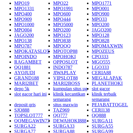
MPO19
MPO22
MPO1771
MPO1331
MPO1991
MPO001
MPO400
MPO600
MPO900
MPO909
MPO444
MPO33
MPO1000
MPO5000
MPO200
MPO004
MPO200
JAGO200
JAGO200
MPO123
MPO128
MPO138
MPO838
MPO828
MPO787
MPOQQ
MPOMAXWIN
MPOKATASLOT
MPOTOP88
MPOZEUS
MPOINDO
MPOHOKI
CPO333
RAGAMBET
OPPOSLOT
MGO555
QQ1881
INDO787
LGO333
AYOJUDI
JIWAPLAY
CERIA88
GRAND188
VIPSLOT88
MEGALAPAK
MARI2BET
MARI2BOSS
PLANETHOKI
depo 5k
kumpulan situs ug
slot gacor
slot gacor hari ini
klinik kecantikan
klinik terbaik
semarang
semarang
deposit qris
situs maxwin
PEJABATTOGEL
SJO888
TAZ969
CERI138
TOPSLOT777
QQ777
QQ888
QQMEGAWIN77
DEWAHOKI888
SURGA11
SURGA22
SURGA33
SURGA55
SURGA77
SURGA88
SURGA99