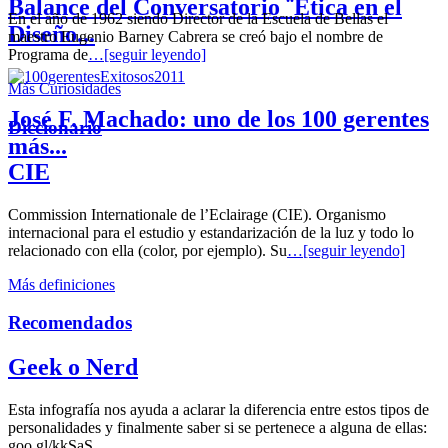
Balance del Conversatorio ¨Etica en el
En el año de 1962 siendo Director de la Escuela de Bellas el
Diseño...
maestro Eugenio Barney Cabrera se creó bajo el nombre de
Programa de
…[seguir leyendo]
Más Curiosidades
José F. Machado: uno de los 100 gerentes
Diccionario
más...
CIE
Commission Internationale de l’Eclairage (CIE). Organismo
internacional para el estudio y estandarización de la luz y todo lo
relacionado con ella (color, por ejemplo). Su
…[seguir leyendo]
Más definiciones
Recomendados
Geek o Nerd
Esta infografía nos ayuda a aclarar la diferencia entre estos tipos de
personalidades y finalmente saber si se pertenece a alguna de ellas:
goo.gl/kkSaS