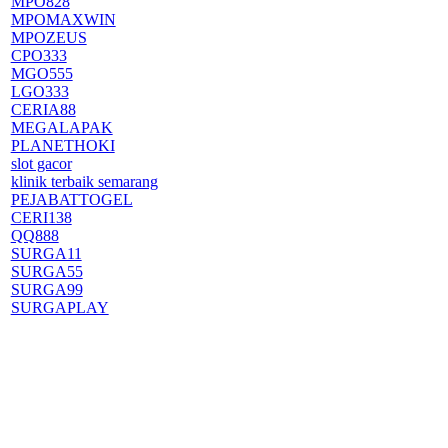
MPO828
MPOMAXWIN
MPOZEUS
CPO333
MGO555
LGO333
CERIA88
MEGALAPAK
PLANETHOKI
slot gacor
klinik terbaik semarang
PEJABATTOGEL
CERI138
QQ888
SURGA11
SURGA55
SURGA99
SURGAPLAY