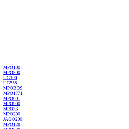
MPO100
MPO800
UG100
UG555
MPOBOS
MPO1771
MPO001
MPO900
MPO33
MPO200
JAGO200
MPO128