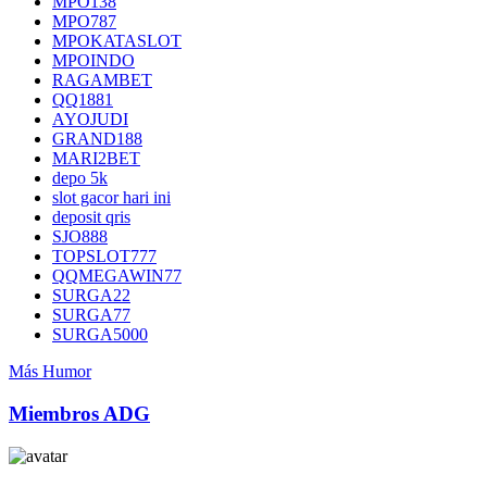
MPO138
MPO787
MPOKATASLOT
MPOINDO
RAGAMBET
QQ1881
AYOJUDI
GRAND188
MARI2BET
depo 5k
slot gacor hari ini
deposit qris
SJO888
TOPSLOT777
QQMEGAWIN77
SURGA22
SURGA77
SURGA5000
Más Humor
Miembros ADG