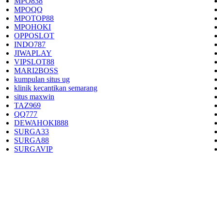
MPO838
MPOQQ
MPOTOP88
MPOHOKI
OPPOSLOT
INDO787
JIWAPLAY
VIPSLOT88
MARI2BOSS
kumpulan situs ug
klinik kecantikan semarang
situs maxwin
TAZ969
QQ777
DEWAHOKI888
SURGA33
SURGA88
SURGAVIP