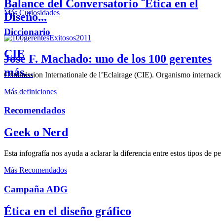
Balance del Conversatorio ¨Etica en el
Más Curiosidades
Diseño...
Diccionario
CIE
José F. Machado: uno de los 100 gerentes
más...
Commission Internationale de l’Eclairage (CIE). Organismo internaciona
Más definiciones
Recomendados
Geek o Nerd
Esta infografía nos ayuda a aclarar la diferencia entre estos tipos de 
Más Recomendados
Campaña ADG
Ética en el diseño gráfico