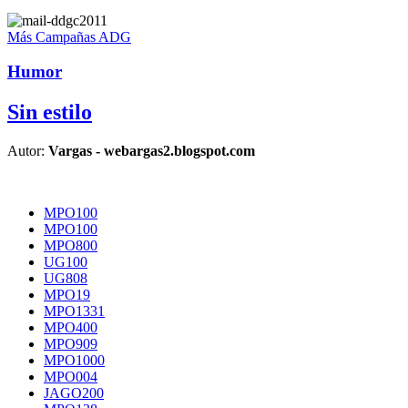
Más Campañas ADG
Humor
Sin estilo
Autor:
Vargas - webargas2.blogspot.com
MPO100
MPO100
MPO800
UG100
UG808
MPO19
MPO1331
MPO400
MPO909
MPO1000
MPO004
JAGO200