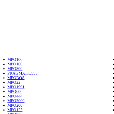
MPO100
MPO100
MPO800
PRAGMATIC555
MPOBOS
MPO22
MPO1991
MPO600
MPO444
MPO5000
MPO200
MPO123