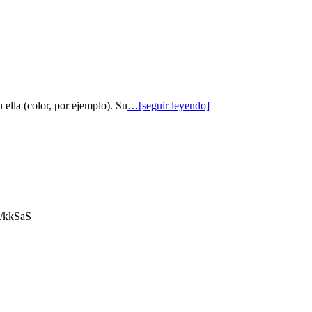
 ella (color, por ejemplo). Su
…[seguir leyendo]
gl/kkSaS