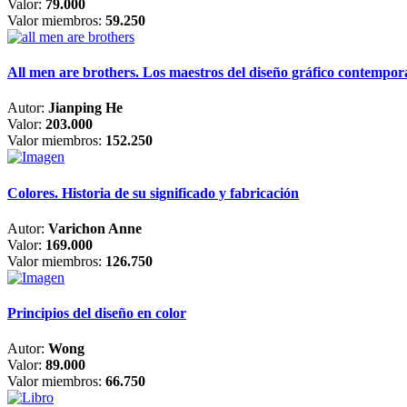
Valor:
79.000
Valor miembros:
59.250
All men are brothers. Los maestros del diseño gráfico contempo
Autor:
Jianping He
Valor:
203.000
Valor miembros:
152.250
Colores. Historia de su significado y fabricación
Autor:
Varichon Anne
Valor:
169.000
Valor miembros:
126.750
Principios del diseño en color
Autor:
Wong
Valor:
89.000
Valor miembros:
66.750