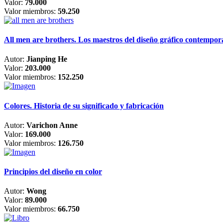
Valor:
79.000
Valor miembros:
59.250
All men are brothers. Los maestros del diseño gráfico contempo
Autor:
Jianping He
Valor:
203.000
Valor miembros:
152.250
Colores. Historia de su significado y fabricación
Autor:
Varichon Anne
Valor:
169.000
Valor miembros:
126.750
Principios del diseño en color
Autor:
Wong
Valor:
89.000
Valor miembros:
66.750