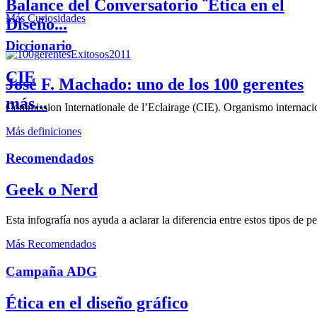
Balance del Conversatorio ¨Etica en el
Más Curiosidades
Diseño...
Diccionario
CIE
José F. Machado: uno de los 100 gerentes
más...
Commission Internationale de l’Eclairage (CIE). Organismo internaciona
Más definiciones
Recomendados
Geek o Nerd
Esta infografía nos ayuda a aclarar la diferencia entre estos tipos de 
Más Recomendados
Campaña ADG
Ética en el diseño gráfico