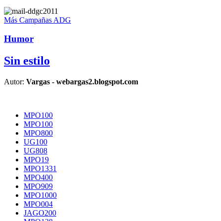
Más Campañas ADG
Humor
Sin estilo
Autor:
Vargas - webargas2.blogspot.com
MPO100
MPO100
MPO800
UG100
UG808
MPO19
MPO1331
MPO400
MPO909
MPO1000
MPO004
JAGO200