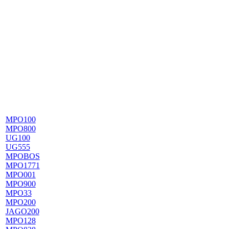
MPO100
MPO800
UG100
UG555
MPOBOS
MPO1771
MPO001
MPO900
MPO33
MPO200
JAGO200
MPO128