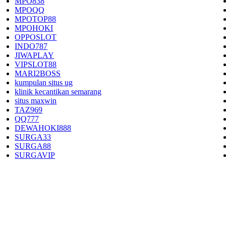
MPO838
MPOQQ
MPOTOP88
MPOHOKI
OPPOSLOT
INDO787
JIWAPLAY
VIPSLOT88
MARI2BOSS
kumpulan situs ug
klinik kecantikan semarang
situs maxwin
TAZ969
QQ777
DEWAHOKI888
SURGA33
SURGA88
SURGAVIP