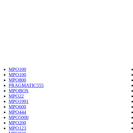
MPO100
MPO100
MPO800
PRAGMATIC555
MPOBOS
MPO22
MPO1991
MPO600
MPO444
MPO5000
MPO200
MPO123