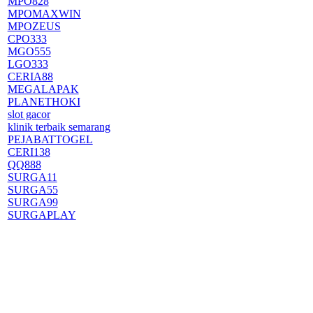
MPO828
MPOMAXWIN
MPOZEUS
CPO333
MGO555
LGO333
CERIA88
MEGALAPAK
PLANETHOKI
slot gacor
klinik terbaik semarang
PEJABATTOGEL
CERI138
QQ888
SURGA11
SURGA55
SURGA99
SURGAPLAY