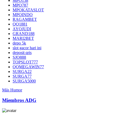
MPO138
MPO787
MPOKATASLOT
MPOINDO
RAGAMBET
QQ1881
AYOJUDI
GRAND188
MARI2BET
depo 5k
slot gacor hari ini
deposit qris
SJO888
TOPSLOT777
QQMEGAWIN77
SURGA22
SURGA77
SURGA5000
Más Humor
Miembros ADG