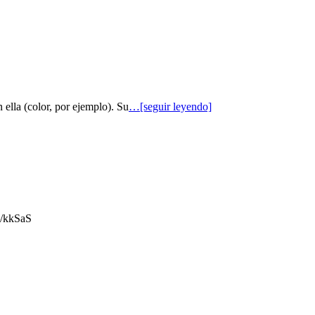
 ella (color, por ejemplo). Su
…[seguir leyendo]
gl/kkSaS