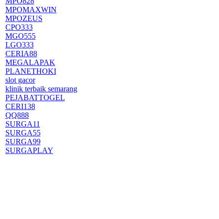
MPO828
MPOMAXWIN
MPOZEUS
CPO333
MGO555
LGO333
CERIA88
MEGALAPAK
PLANETHOKI
slot gacor
klinik terbaik semarang
PEJABATTOGEL
CERI138
QQ888
SURGA11
SURGA55
SURGA99
SURGAPLAY