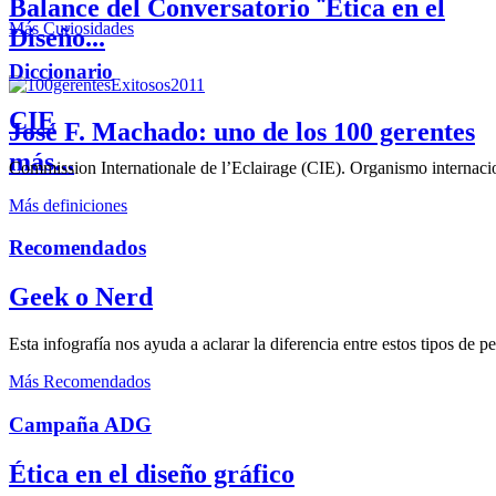
Balance del Conversatorio ¨Etica en el
Más Curiosidades
Diseño...
Diccionario
CIE
José F. Machado: uno de los 100 gerentes
más...
Commission Internationale de l’Eclairage (CIE). Organismo internaciona
Más definiciones
Recomendados
Geek o Nerd
Esta infografía nos ayuda a aclarar la diferencia entre estos tipos de 
Más Recomendados
Campaña ADG
Ética en el diseño gráfico