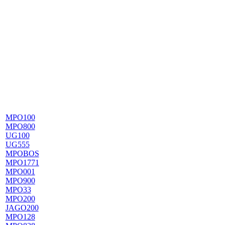
MPO100
MPO800
UG100
UG555
MPOBOS
MPO1771
MPO001
MPO900
MPO33
MPO200
JAGO200
MPO128