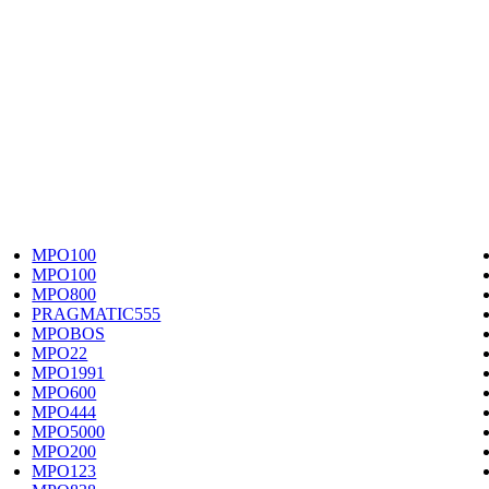
MPO100
MPO100
MPO800
PRAGMATIC555
MPOBOS
MPO22
MPO1991
MPO600
MPO444
MPO5000
MPO200
MPO123