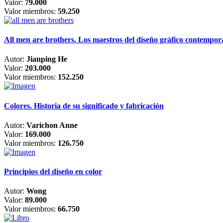
Valor:
79.000
Valor miembros:
59.250
All men are brothers. Los maestros del diseño gráfico contempo
Autor:
Jianping He
Valor:
203.000
Valor miembros:
152.250
Colores. Historia de su significado y fabricación
Autor:
Varichon Anne
Valor:
169.000
Valor miembros:
126.750
Principios del diseño en color
Autor:
Wong
Valor:
89.000
Valor miembros:
66.750