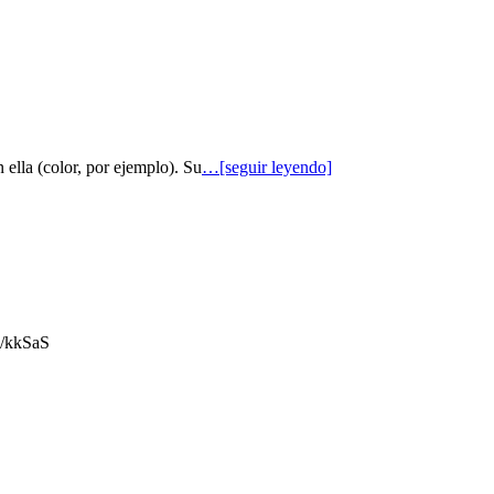
 ella (color, por ejemplo). Su
…[seguir leyendo]
gl/kkSaS