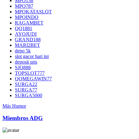
MPO138
MPO787
MPOKATASLOT
MPOINDO
RAGAMBET
QQ1881
AYOJUDI
GRAND188
MARI2BET
depo 5k
slot gacor hari ini
deposit qris
SJO888
TOPSLOT777
QQMEGAWIN77
SURGA22
SURGA77
SURGA5000
Más Humor
Miembros ADG