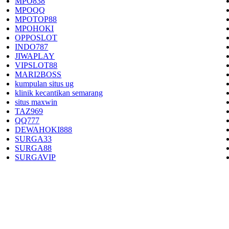
MPO838
MPOQQ
MPOTOP88
MPOHOKI
OPPOSLOT
INDO787
JIWAPLAY
VIPSLOT88
MARI2BOSS
kumpulan situs ug
klinik kecantikan semarang
situs maxwin
TAZ969
QQ777
DEWAHOKI888
SURGA33
SURGA88
SURGAVIP