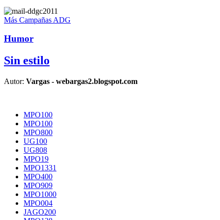
Más Campañas ADG
Humor
Sin estilo
Autor:
Vargas - webargas2.blogspot.com
MPO100
MPO100
MPO800
UG100
UG808
MPO19
MPO1331
MPO400
MPO909
MPO1000
MPO004
JAGO200