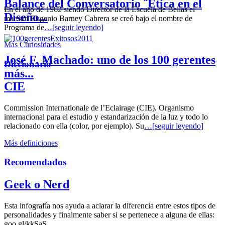
Balance del Conversatorio ¨Etica en el
En el año de 1962 siendo Director de la Escuela de Bellas el
Diseño...
maestro Eugenio Barney Cabrera se creó bajo el nombre de
Programa de
…[seguir leyendo]
Más Curiosidades
José F. Machado: uno de los 100 gerentes
Diccionario
más...
CIE
Commission Internationale de l’Eclairage (CIE). Organismo
internacional para el estudio y estandarización de la luz y todo lo
relacionado con ella (color, por ejemplo). Su
…[seguir leyendo]
Más definiciones
Recomendados
Geek o Nerd
Esta infografía nos ayuda a aclarar la diferencia entre estos tipos de
personalidades y finalmente saber si se pertenece a alguna de ellas:
goo.gl/kkSaS