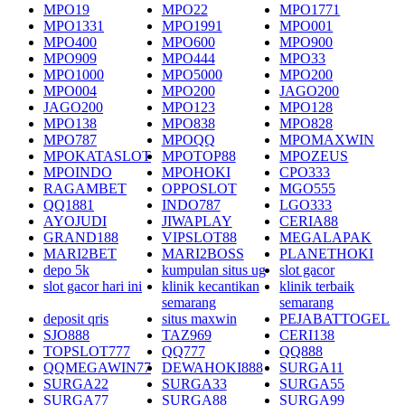
MPO19
MPO22
MPO1771
MPO1331
MPO1991
MPO001
MPO400
MPO600
MPO900
MPO909
MPO444
MPO33
MPO1000
MPO5000
MPO200
MPO004
MPO200
JAGO200
JAGO200
MPO123
MPO128
MPO138
MPO838
MPO828
MPO787
MPOQQ
MPOMAXWIN
MPOKATASLOT
MPOTOP88
MPOZEUS
MPOINDO
MPOHOKI
CPO333
RAGAMBET
OPPOSLOT
MGO555
QQ1881
INDO787
LGO333
AYOJUDI
JIWAPLAY
CERIA88
GRAND188
VIPSLOT88
MEGALAPAK
MARI2BET
MARI2BOSS
PLANETHOKI
depo 5k
kumpulan situs ug
slot gacor
slot gacor hari ini
klinik kecantikan
klinik terbaik
semarang
semarang
deposit qris
situs maxwin
PEJABATTOGEL
SJO888
TAZ969
CERI138
TOPSLOT777
QQ777
QQ888
QQMEGAWIN77
DEWAHOKI888
SURGA11
SURGA22
SURGA33
SURGA55
SURGA77
SURGA88
SURGA99