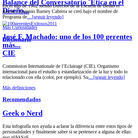
Balance del Conversatorio ¨Etica en el
En el año de 1962 siendo Director de la Escuela de Bellas el
Diseño...
maestro Eugenio Barney Cabrera se creó bajo el nombre de
Programa de
…[seguir leyendo]
Más Curiosidades
José F. Machado: uno de los 100 gerentes
Diccionario
más...
CIE
Commission Internationale de l’Eclairage (CIE). Organismo
internacional para el estudio y estandarización de la luz y todo lo
relacionado con ella (color, por ejemplo). Su
…[seguir leyendo]
Más definiciones
Recomendados
Geek o Nerd
Esta infografía nos ayuda a aclarar la diferencia entre estos tipos de
personalidades y finalmente saber si se pertenece a alguna de ellas:
goo.gl/kkSaS