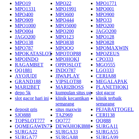
MPO19
MPO22
MPO1771
MPO1331
MPO1991
MPO001
MPO400
MPO600
MPO900
MPO909
MPO444
MPO33
MPO1000
MPO5000
MPO200
MPO004
MPO200
JAGO200
JAGO200
MPO123
MPO128
MPO138
MPO838
MPO828
MPO787
MPOQQ
MPOMAXWIN
MPOKATASLOT
MPOTOP88
MPOZEUS
MPOINDO
MPOHOKI
CPO333
RAGAMBET
OPPOSLOT
MGO555
QQ1881
INDO787
LGO333
AYOJUDI
JIWAPLAY
CERIA88
GRAND188
VIPSLOT88
MEGALAPAK
MARI2BET
MARI2BOSS
PLANETHOKI
depo 5k
kumpulan situs ug
slot gacor
slot gacor hari ini
klinik kecantikan
klinik terbaik
semarang
semarang
deposit qris
situs maxwin
PEJABATTOGEL
SJO888
TAZ969
CERI138
TOPSLOT777
QQ777
QQ888
QQMEGAWIN77
DEWAHOKI888
SURGA11
SURGA22
SURGA33
SURGA55
SURGA77
SURGA88
SURGA99