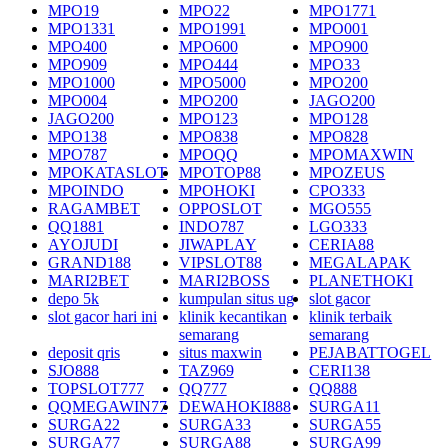
MPO19
MPO22
MPO1771
MPO1331
MPO1991
MPO001
MPO400
MPO600
MPO900
MPO909
MPO444
MPO33
MPO1000
MPO5000
MPO200
MPO004
MPO200
JAGO200
JAGO200
MPO123
MPO128
MPO138
MPO838
MPO828
MPO787
MPOQQ
MPOMAXWIN
MPOKATASLOT
MPOTOP88
MPOZEUS
MPOINDO
MPOHOKI
CPO333
RAGAMBET
OPPOSLOT
MGO555
QQ1881
INDO787
LGO333
AYOJUDI
JIWAPLAY
CERIA88
GRAND188
VIPSLOT88
MEGALAPAK
MARI2BET
MARI2BOSS
PLANETHOKI
depo 5k
kumpulan situs ug
slot gacor
slot gacor hari ini
klinik kecantikan
klinik terbaik
semarang
semarang
deposit qris
situs maxwin
PEJABATTOGEL
SJO888
TAZ969
CERI138
TOPSLOT777
QQ777
QQ888
QQMEGAWIN77
DEWAHOKI888
SURGA11
SURGA22
SURGA33
SURGA55
SURGA77
SURGA88
SURGA99