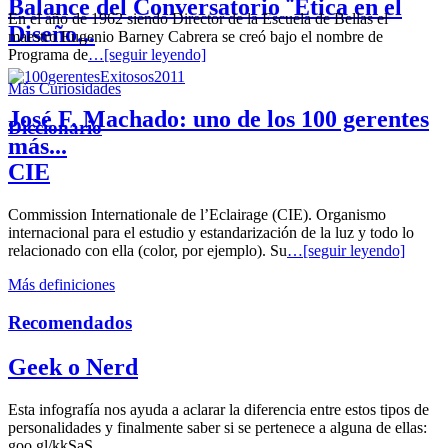
Balance del Conversatorio ¨Etica en el
En el año de 1962 siendo Director de la Escuela de Bellas el
Diseño...
maestro Eugenio Barney Cabrera se creó bajo el nombre de
Programa de
…[seguir leyendo]
Más Curiosidades
José F. Machado: uno de los 100 gerentes
Diccionario
más...
CIE
Commission Internationale de l’Eclairage (CIE). Organismo
internacional para el estudio y estandarización de la luz y todo lo
relacionado con ella (color, por ejemplo). Su
…[seguir leyendo]
Más definiciones
Recomendados
Geek o Nerd
Esta infografía nos ayuda a aclarar la diferencia entre estos tipos de
personalidades y finalmente saber si se pertenece a alguna de ellas:
goo.gl/kkSaS