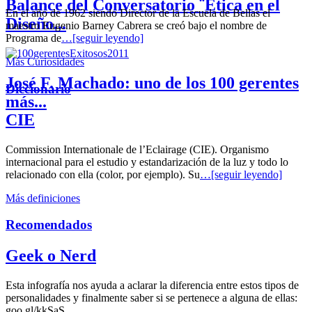
Balance del Conversatorio ¨Etica en el
En el año de 1962 siendo Director de la Escuela de Bellas el
Diseño...
maestro Eugenio Barney Cabrera se creó bajo el nombre de
Programa de
…[seguir leyendo]
Más Curiosidades
José F. Machado: uno de los 100 gerentes
Diccionario
más...
CIE
Commission Internationale de l’Eclairage (CIE). Organismo
internacional para el estudio y estandarización de la luz y todo lo
relacionado con ella (color, por ejemplo). Su
…[seguir leyendo]
Más definiciones
Recomendados
Geek o Nerd
Esta infografía nos ayuda a aclarar la diferencia entre estos tipos de
personalidades y finalmente saber si se pertenece a alguna de ellas:
goo.gl/kkSaS