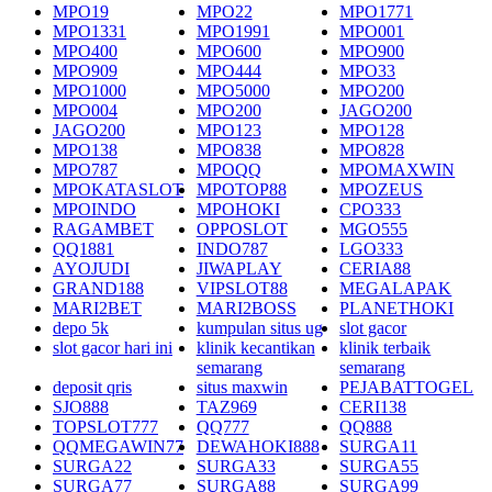
MPO19
MPO22
MPO1771
MPO1331
MPO1991
MPO001
MPO400
MPO600
MPO900
MPO909
MPO444
MPO33
MPO1000
MPO5000
MPO200
MPO004
MPO200
JAGO200
JAGO200
MPO123
MPO128
MPO138
MPO838
MPO828
MPO787
MPOQQ
MPOMAXWIN
MPOKATASLOT
MPOTOP88
MPOZEUS
MPOINDO
MPOHOKI
CPO333
RAGAMBET
OPPOSLOT
MGO555
QQ1881
INDO787
LGO333
AYOJUDI
JIWAPLAY
CERIA88
GRAND188
VIPSLOT88
MEGALAPAK
MARI2BET
MARI2BOSS
PLANETHOKI
depo 5k
kumpulan situs ug
slot gacor
slot gacor hari ini
klinik kecantikan
klinik terbaik
semarang
semarang
deposit qris
situs maxwin
PEJABATTOGEL
SJO888
TAZ969
CERI138
TOPSLOT777
QQ777
QQ888
QQMEGAWIN77
DEWAHOKI888
SURGA11
SURGA22
SURGA33
SURGA55
SURGA77
SURGA88
SURGA99