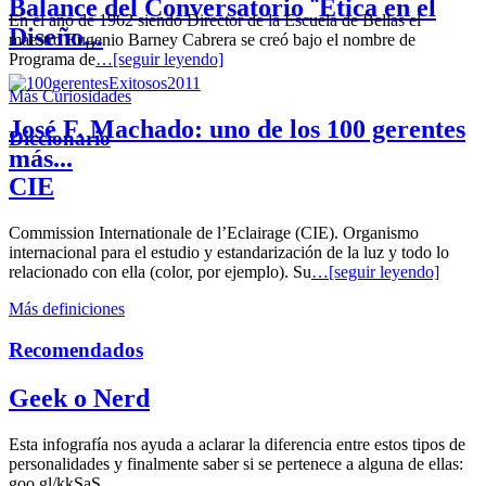
Balance del Conversatorio ¨Etica en el
En el año de 1962 siendo Director de la Escuela de Bellas el
Diseño...
maestro Eugenio Barney Cabrera se creó bajo el nombre de
Programa de
…[seguir leyendo]
Más Curiosidades
José F. Machado: uno de los 100 gerentes
Diccionario
más...
CIE
Commission Internationale de l’Eclairage (CIE). Organismo
internacional para el estudio y estandarización de la luz y todo lo
relacionado con ella (color, por ejemplo). Su
…[seguir leyendo]
Más definiciones
Recomendados
Geek o Nerd
Esta infografía nos ayuda a aclarar la diferencia entre estos tipos de
personalidades y finalmente saber si se pertenece a alguna de ellas:
goo.gl/kkSaS