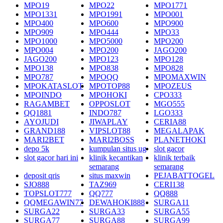
MPO19
MPO22
MPO1771
MPO1331
MPO1991
MPO001
MPO400
MPO600
MPO900
MPO909
MPO444
MPO33
MPO1000
MPO5000
MPO200
MPO004
MPO200
JAGO200
JAGO200
MPO123
MPO128
MPO138
MPO838
MPO828
MPO787
MPOQQ
MPOMAXWIN
MPOKATASLOT
MPOTOP88
MPOZEUS
MPOINDO
MPOHOKI
CPO333
RAGAMBET
OPPOSLOT
MGO555
QQ1881
INDO787
LGO333
AYOJUDI
JIWAPLAY
CERIA88
GRAND188
VIPSLOT88
MEGALAPAK
MARI2BET
MARI2BOSS
PLANETHOKI
depo 5k
kumpulan situs ug
slot gacor
slot gacor hari ini
klinik kecantikan
klinik terbaik
semarang
semarang
deposit qris
situs maxwin
PEJABATTOGEL
SJO888
TAZ969
CERI138
TOPSLOT777
QQ777
QQ888
QQMEGAWIN77
DEWAHOKI888
SURGA11
SURGA22
SURGA33
SURGA55
SURGA77
SURGA88
SURGA99