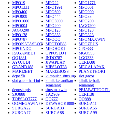
MPO19
MPO22
MPO1771
MPO1331
MPO1991
MPO001
MPO400
MPO600
MPO900
MPO909
MPO444
MPO33
MPO1000
MPO5000
MPO200
MPO004
MPO200
JAGO200
JAGO200
MPO123
MPO128
MPO138
MPO838
MPO828
MPO787
MPOQQ
MPOMAXWIN
MPOKATASLOT
MPOTOP88
MPOZEUS
MPOINDO
MPOHOKI
CPO333
RAGAMBET
OPPOSLOT
MGO555
QQ1881
INDO787
LGO333
AYOJUDI
JIWAPLAY
CERIA88
GRAND188
VIPSLOT88
MEGALAPAK
MARI2BET
MARI2BOSS
PLANETHOKI
depo 5k
kumpulan situs ug
slot gacor
slot gacor hari ini
klinik kecantikan
klinik terbaik
semarang
semarang
deposit qris
situs maxwin
PEJABATTOGEL
SJO888
TAZ969
CERI138
TOPSLOT777
QQ777
QQ888
QQMEGAWIN77
DEWAHOKI888
SURGA11
SURGA22
SURGA33
SURGA55
SURGA77
SURGA88
SURGA99