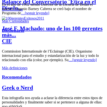
Balance del Conversatorio ¨Etica en el
En el año de 1962 siendo Director de la Escuela de Bellas el
Diseño...
maestro Eugenio Barney Cabrera se creó bajo el nombre de
Programa de
…[seguir leyendo]
Más Curiosidades
José F. Machado: uno de los 100 gerentes
Diccionario
más...
CIE
Commission Internationale de l’Eclairage (CIE). Organismo
internacional para el estudio y estandarización de la luz y todo lo
relacionado con ella (color, por ejemplo). Su
…[seguir leyendo]
Más definiciones
Recomendados
Geek o Nerd
Esta infografía nos ayuda a aclarar la diferencia entre estos tipos de
personalidades y finalmente saber si se pertenece a alguna de ellas:
goo.gl/kkSaS