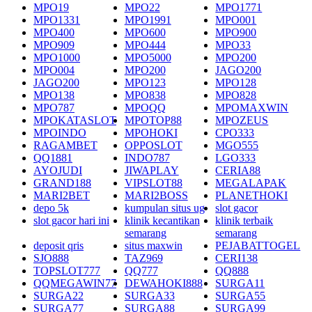
MPO19
MPO22
MPO1771
MPO1331
MPO1991
MPO001
MPO400
MPO600
MPO900
MPO909
MPO444
MPO33
MPO1000
MPO5000
MPO200
MPO004
MPO200
JAGO200
JAGO200
MPO123
MPO128
MPO138
MPO838
MPO828
MPO787
MPOQQ
MPOMAXWIN
MPOKATASLOT
MPOTOP88
MPOZEUS
MPOINDO
MPOHOKI
CPO333
RAGAMBET
OPPOSLOT
MGO555
QQ1881
INDO787
LGO333
AYOJUDI
JIWAPLAY
CERIA88
GRAND188
VIPSLOT88
MEGALAPAK
MARI2BET
MARI2BOSS
PLANETHOKI
depo 5k
kumpulan situs ug
slot gacor
slot gacor hari ini
klinik kecantikan
klinik terbaik
semarang
semarang
deposit qris
situs maxwin
PEJABATTOGEL
SJO888
TAZ969
CERI138
TOPSLOT777
QQ777
QQ888
QQMEGAWIN77
DEWAHOKI888
SURGA11
SURGA22
SURGA33
SURGA55
SURGA77
SURGA88
SURGA99