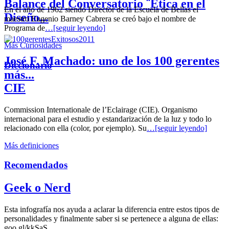
Balance del Conversatorio ¨Etica en el
En el año de 1962 siendo Director de la Escuela de Bellas el
Diseño...
maestro Eugenio Barney Cabrera se creó bajo el nombre de
Programa de
…[seguir leyendo]
Más Curiosidades
José F. Machado: uno de los 100 gerentes
Diccionario
más...
CIE
Commission Internationale de l’Eclairage (CIE). Organismo
internacional para el estudio y estandarización de la luz y todo lo
relacionado con ella (color, por ejemplo). Su
…[seguir leyendo]
Más definiciones
Recomendados
Geek o Nerd
Esta infografía nos ayuda a aclarar la diferencia entre estos tipos de
personalidades y finalmente saber si se pertenece a alguna de ellas:
goo.gl/kkSaS