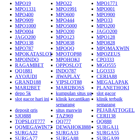
MPO19
MPO22
MPO1771
MPO1331
MPO1991
MPO001
MPO400
MPO600
MPO900
MPO909
MPO444
MPO33
MPO1000
MPO5000
MPO200
MPO004
MPO200
JAGO200
JAGO200
MPO123
MPO128
MPO138
MPO838
MPO828
MPO787
MPOQQ
MPOMAXWIN
MPOKATASLOT
MPOTOP88
MPOZEUS
MPOINDO
MPOHOKI
CPO333
RAGAMBET
OPPOSLOT
MGO555
QQ1881
INDO787
LGO333
AYOJUDI
JIWAPLAY
CERIA88
GRAND188
VIPSLOT88
MEGALAPAK
MARI2BET
MARI2BOSS
PLANETHOKI
depo 5k
kumpulan situs ug
slot gacor
slot gacor hari ini
klinik kecantikan
klinik terbaik
semarang
semarang
deposit qris
situs maxwin
PEJABATTOGEL
SJO888
TAZ969
CERI138
TOPSLOT777
QQ777
QQ888
QQMEGAWIN77
DEWAHOKI888
SURGA11
SURGA22
SURGA33
SURGA55
SURGA77
SURGA88
SURGA99