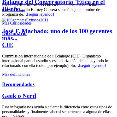
Balance del Conversatorio ¨Etica en el
En el año de 1962 siendo Director de la Escuela de Bellas el
Diseño...
maestro Eugenio Barney Cabrera se creó bajo el nombre de
Programa de
…[seguir leyendo]
Más Curiosidades
José F. Machado: uno de los 100 gerentes
Diccionario
más...
CIE
Commission Internationale de l’Eclairage (CIE). Organismo
internacional para el estudio y estandarización de la luz y todo lo
relacionado con ella (color, por ejemplo). Su
…[seguir leyendo]
Más definiciones
Recomendados
Geek o Nerd
Esta infografía nos ayuda a aclarar la diferencia entre estos tipos de
personalidades y finalmente saber si se pertenece a alguna de ellas:
goo.gl/kkSaS