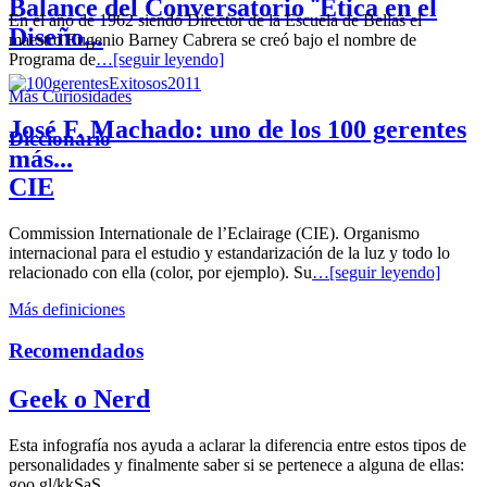
Balance del Conversatorio ¨Etica en el
En el año de 1962 siendo Director de la Escuela de Bellas el
Diseño...
maestro Eugenio Barney Cabrera se creó bajo el nombre de
Programa de
…[seguir leyendo]
Más Curiosidades
José F. Machado: uno de los 100 gerentes
Diccionario
más...
CIE
Commission Internationale de l’Eclairage (CIE). Organismo
internacional para el estudio y estandarización de la luz y todo lo
relacionado con ella (color, por ejemplo). Su
…[seguir leyendo]
Más definiciones
Recomendados
Geek o Nerd
Esta infografía nos ayuda a aclarar la diferencia entre estos tipos de
personalidades y finalmente saber si se pertenece a alguna de ellas:
goo.gl/kkSaS