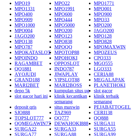
MPO19
MPO22
MPO1771
MPO1331
MPO1991
MPO001
MPO400
MPO600
MPO900
MPO909
MPO444
MPO33
MPO1000
MPO5000
MPO200
MPO004
MPO200
JAGO200
JAGO200
MPO123
MPO128
MPO138
MPO838
MPO828
MPO787
MPOQQ
MPOMAXWIN
MPOKATASLOT
MPOTOP88
MPOZEUS
MPOINDO
MPOHOKI
CPO333
RAGAMBET
OPPOSLOT
MGO555
QQ1881
INDO787
LGO333
AYOJUDI
JIWAPLAY
CERIA88
GRAND188
VIPSLOT88
MEGALAPAK
MARI2BET
MARI2BOSS
PLANETHOKI
depo 5k
kumpulan situs ug
slot gacor
slot gacor hari ini
klinik kecantikan
klinik terbaik
semarang
semarang
deposit qris
situs maxwin
PEJABATTOGEL
SJO888
TAZ969
CERI138
TOPSLOT777
QQ777
QQ888
QQMEGAWIN77
DEWAHOKI888
SURGA11
SURGA22
SURGA33
SURGA55
SURGA77
SURGA88
SURGA99