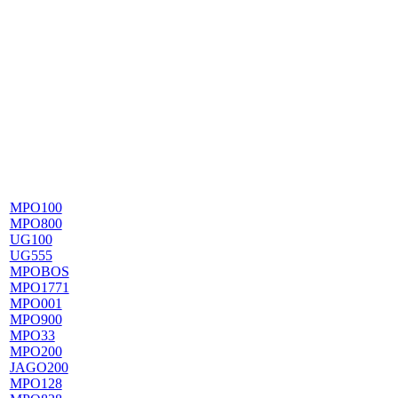
MPO100
MPO800
UG100
UG555
MPOBOS
MPO1771
MPO001
MPO900
MPO33
MPO200
JAGO200
MPO128