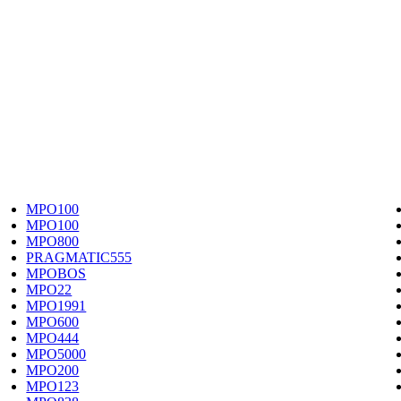
MPO100
MPO100
MPO800
PRAGMATIC555
MPOBOS
MPO22
MPO1991
MPO600
MPO444
MPO5000
MPO200
MPO123