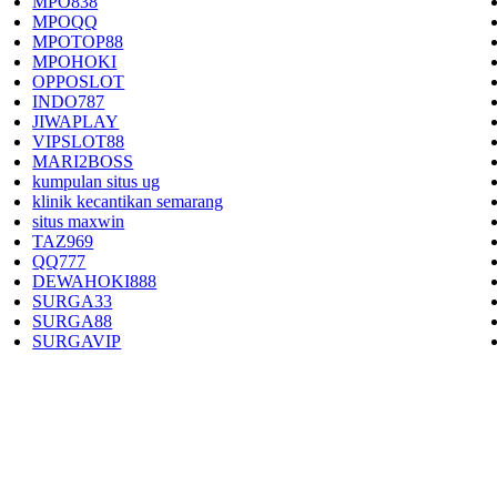
MPO838
MPOQQ
MPOTOP88
MPOHOKI
OPPOSLOT
INDO787
JIWAPLAY
VIPSLOT88
MARI2BOSS
kumpulan situs ug
klinik kecantikan semarang
situs maxwin
TAZ969
QQ777
DEWAHOKI888
SURGA33
SURGA88
SURGAVIP