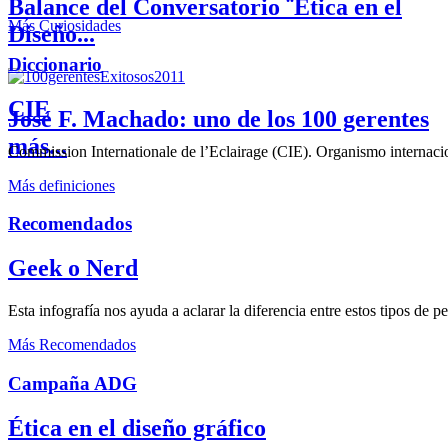
Balance del Conversatorio ¨Etica en el
Más Curiosidades
Diseño...
Diccionario
CIE
José F. Machado: uno de los 100 gerentes
más...
Commission Internationale de l’Eclairage (CIE). Organismo internaciona
Más definiciones
Recomendados
Geek o Nerd
Esta infografía nos ayuda a aclarar la diferencia entre estos tipos de 
Más Recomendados
Campaña ADG
Ética en el diseño gráfico