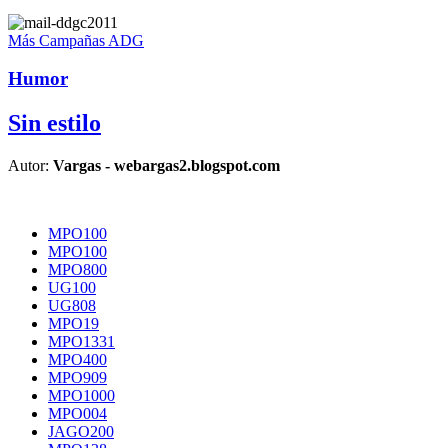
Más Campañas ADG
Humor
Sin estilo
Autor:
Vargas - webargas2.blogspot.com
MPO100
MPO100
MPO800
UG100
UG808
MPO19
MPO1331
MPO400
MPO909
MPO1000
MPO004
JAGO200