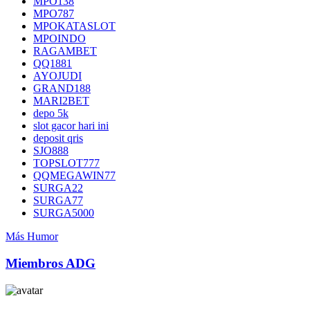
MPO138
MPO787
MPOKATASLOT
MPOINDO
RAGAMBET
QQ1881
AYOJUDI
GRAND188
MARI2BET
depo 5k
slot gacor hari ini
deposit qris
SJO888
TOPSLOT777
QQMEGAWIN77
SURGA22
SURGA77
SURGA5000
Más Humor
Miembros ADG