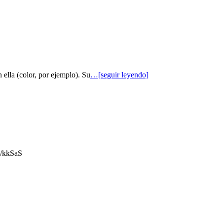
 ella (color, por ejemplo). Su
…[seguir leyendo]
gl/kkSaS