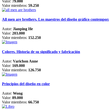
Valor:
79.000
Valor miembros:
59.250
All men are brothers. Los maestros del diseño gráfico contempo
Autor:
Jianping He
Valor:
203.000
Valor miembros:
152.250
Colores. Historia de su significado y fabricación
Autor:
Varichon Anne
Valor:
169.000
Valor miembros:
126.750
Principios del diseño en color
Autor:
Wong
Valor:
89.000
Valor miembros:
66.750