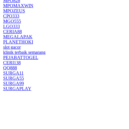
MPO828
MPOMAXWIN
MPOZEUS
CPO333
MGO555
LGO333
CERIA88
MEGALAPAK
PLANETHOKI
slot gacor
klinik terbaik semarang
PEJABATTOGEL
CERI138
QQ888
SURGA11
SURGA55
SURGA99
SURGAPLAY