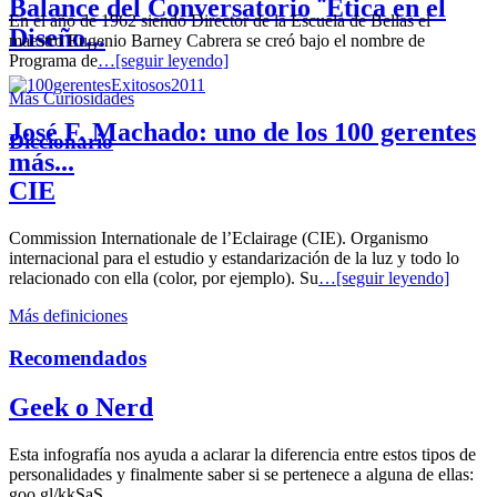
Balance del Conversatorio ¨Etica en el
En el año de 1962 siendo Director de la Escuela de Bellas el
Diseño...
maestro Eugenio Barney Cabrera se creó bajo el nombre de
Programa de
…[seguir leyendo]
Más Curiosidades
José F. Machado: uno de los 100 gerentes
Diccionario
más...
CIE
Commission Internationale de l’Eclairage (CIE). Organismo
internacional para el estudio y estandarización de la luz y todo lo
relacionado con ella (color, por ejemplo). Su
…[seguir leyendo]
Más definiciones
Recomendados
Geek o Nerd
Esta infografía nos ayuda a aclarar la diferencia entre estos tipos de
personalidades y finalmente saber si se pertenece a alguna de ellas:
goo.gl/kkSaS