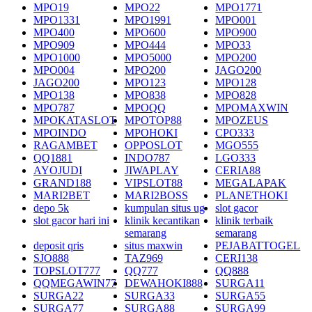
MPO19
MPO22
MPO1771
MPO1331
MPO1991
MPO001
MPO400
MPO600
MPO900
MPO909
MPO444
MPO33
MPO1000
MPO5000
MPO200
MPO004
MPO200
JAGO200
JAGO200
MPO123
MPO128
MPO138
MPO838
MPO828
MPO787
MPOQQ
MPOMAXWIN
MPOKATASLOT
MPOTOP88
MPOZEUS
MPOINDO
MPOHOKI
CPO333
RAGAMBET
OPPOSLOT
MGO555
QQ1881
INDO787
LGO333
AYOJUDI
JIWAPLAY
CERIA88
GRAND188
VIPSLOT88
MEGALAPAK
MARI2BET
MARI2BOSS
PLANETHOKI
depo 5k
kumpulan situs ug
slot gacor
slot gacor hari ini
klinik kecantikan
klinik terbaik
semarang
semarang
deposit qris
situs maxwin
PEJABATTOGEL
SJO888
TAZ969
CERI138
TOPSLOT777
QQ777
QQ888
QQMEGAWIN77
DEWAHOKI888
SURGA11
SURGA22
SURGA33
SURGA55
SURGA77
SURGA88
SURGA99