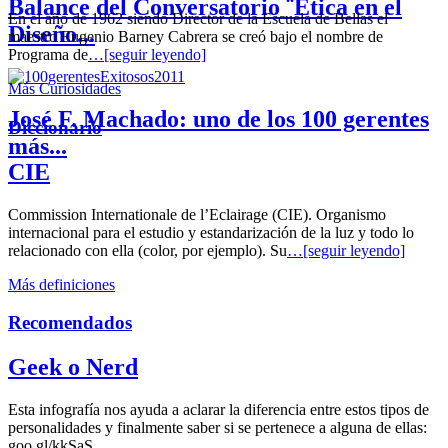
Balance del Conversatorio ¨Etica en el
En el año de 1962 siendo Director de la Escuela de Bellas el
Diseño...
maestro Eugenio Barney Cabrera se creó bajo el nombre de
Programa de
…[seguir leyendo]
Más Curiosidades
José F. Machado: uno de los 100 gerentes
Diccionario
más...
CIE
Commission Internationale de l’Eclairage (CIE). Organismo
internacional para el estudio y estandarización de la luz y todo lo
relacionado con ella (color, por ejemplo). Su
…[seguir leyendo]
Más definiciones
Recomendados
Geek o Nerd
Esta infografía nos ayuda a aclarar la diferencia entre estos tipos de
personalidades y finalmente saber si se pertenece a alguna de ellas:
goo.gl/kkSaS