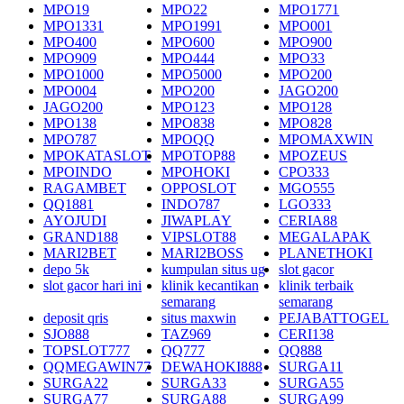
MPO19
MPO22
MPO1771
MPO1331
MPO1991
MPO001
MPO400
MPO600
MPO900
MPO909
MPO444
MPO33
MPO1000
MPO5000
MPO200
MPO004
MPO200
JAGO200
JAGO200
MPO123
MPO128
MPO138
MPO838
MPO828
MPO787
MPOQQ
MPOMAXWIN
MPOKATASLOT
MPOTOP88
MPOZEUS
MPOINDO
MPOHOKI
CPO333
RAGAMBET
OPPOSLOT
MGO555
QQ1881
INDO787
LGO333
AYOJUDI
JIWAPLAY
CERIA88
GRAND188
VIPSLOT88
MEGALAPAK
MARI2BET
MARI2BOSS
PLANETHOKI
depo 5k
kumpulan situs ug
slot gacor
slot gacor hari ini
klinik kecantikan
klinik terbaik
semarang
semarang
deposit qris
situs maxwin
PEJABATTOGEL
SJO888
TAZ969
CERI138
TOPSLOT777
QQ777
QQ888
QQMEGAWIN77
DEWAHOKI888
SURGA11
SURGA22
SURGA33
SURGA55
SURGA77
SURGA88
SURGA99