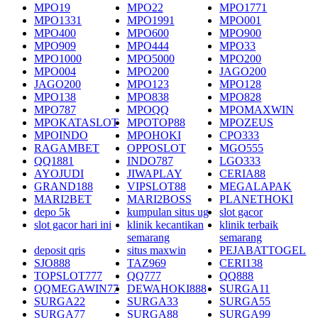
MPO19
MPO22
MPO1771
MPO1331
MPO1991
MPO001
MPO400
MPO600
MPO900
MPO909
MPO444
MPO33
MPO1000
MPO5000
MPO200
MPO004
MPO200
JAGO200
JAGO200
MPO123
MPO128
MPO138
MPO838
MPO828
MPO787
MPOQQ
MPOMAXWIN
MPOKATASLOT
MPOTOP88
MPOZEUS
MPOINDO
MPOHOKI
CPO333
RAGAMBET
OPPOSLOT
MGO555
QQ1881
INDO787
LGO333
AYOJUDI
JIWAPLAY
CERIA88
GRAND188
VIPSLOT88
MEGALAPAK
MARI2BET
MARI2BOSS
PLANETHOKI
depo 5k
kumpulan situs ug
slot gacor
slot gacor hari ini
klinik kecantikan
klinik terbaik
semarang
semarang
deposit qris
situs maxwin
PEJABATTOGEL
SJO888
TAZ969
CERI138
TOPSLOT777
QQ777
QQ888
QQMEGAWIN77
DEWAHOKI888
SURGA11
SURGA22
SURGA33
SURGA55
SURGA77
SURGA88
SURGA99