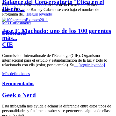
Balance del Conversatorio ¨Etica en el
En el año de 1962 siendo Director de la Escuela de Bellas el
Diseño...
maestro Eugenio Barney Cabrera se creó bajo el nombre de
Programa de
…[seguir leyendo]
Más Curiosidades
José F. Machado: uno de los 100 gerentes
Diccionario
más...
CIE
Commission Internationale de l’Eclairage (CIE). Organismo
internacional para el estudio y estandarización de la luz y todo lo
relacionado con ella (color, por ejemplo). Su
…[seguir leyendo]
Más definiciones
Recomendados
Geek o Nerd
Esta infografía nos ayuda a aclarar la diferencia entre estos tipos de
personalidades y finalmente saber si se pertenece a alguna de ellas:
goo.gl/kkSaS