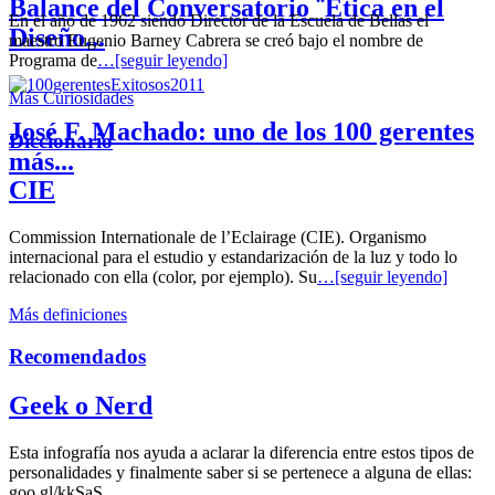
Balance del Conversatorio ¨Etica en el
En el año de 1962 siendo Director de la Escuela de Bellas el
Diseño...
maestro Eugenio Barney Cabrera se creó bajo el nombre de
Programa de
…[seguir leyendo]
Más Curiosidades
José F. Machado: uno de los 100 gerentes
Diccionario
más...
CIE
Commission Internationale de l’Eclairage (CIE). Organismo
internacional para el estudio y estandarización de la luz y todo lo
relacionado con ella (color, por ejemplo). Su
…[seguir leyendo]
Más definiciones
Recomendados
Geek o Nerd
Esta infografía nos ayuda a aclarar la diferencia entre estos tipos de
personalidades y finalmente saber si se pertenece a alguna de ellas:
goo.gl/kkSaS