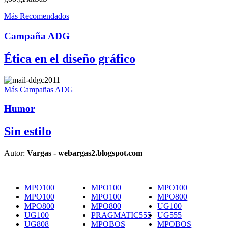
Más Recomendados
Campaña ADG
Ética en el diseño gráfico
Más Campañas ADG
Humor
Sin estilo
Autor:
Vargas - webargas2.blogspot.com
MPO100
MPO100
MPO100
MPO100
MPO100
MPO800
MPO800
MPO800
UG100
UG100
PRAGMATIC555
UG555
UG808
MPOBOS
MPOBOS