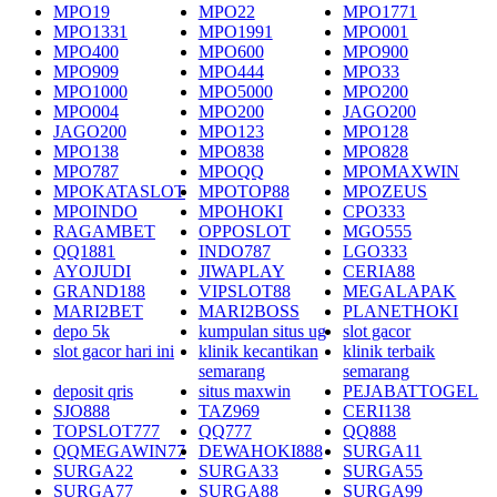
MPO19
MPO22
MPO1771
MPO1331
MPO1991
MPO001
MPO400
MPO600
MPO900
MPO909
MPO444
MPO33
MPO1000
MPO5000
MPO200
MPO004
MPO200
JAGO200
JAGO200
MPO123
MPO128
MPO138
MPO838
MPO828
MPO787
MPOQQ
MPOMAXWIN
MPOKATASLOT
MPOTOP88
MPOZEUS
MPOINDO
MPOHOKI
CPO333
RAGAMBET
OPPOSLOT
MGO555
QQ1881
INDO787
LGO333
AYOJUDI
JIWAPLAY
CERIA88
GRAND188
VIPSLOT88
MEGALAPAK
MARI2BET
MARI2BOSS
PLANETHOKI
depo 5k
kumpulan situs ug
slot gacor
slot gacor hari ini
klinik kecantikan
klinik terbaik
semarang
semarang
deposit qris
situs maxwin
PEJABATTOGEL
SJO888
TAZ969
CERI138
TOPSLOT777
QQ777
QQ888
QQMEGAWIN77
DEWAHOKI888
SURGA11
SURGA22
SURGA33
SURGA55
SURGA77
SURGA88
SURGA99