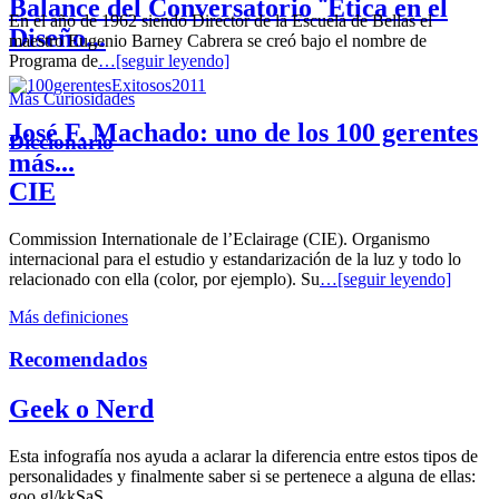
Balance del Conversatorio ¨Etica en el
En el año de 1962 siendo Director de la Escuela de Bellas el
Diseño...
maestro Eugenio Barney Cabrera se creó bajo el nombre de
Programa de
…[seguir leyendo]
Más Curiosidades
José F. Machado: uno de los 100 gerentes
Diccionario
más...
CIE
Commission Internationale de l’Eclairage (CIE). Organismo
internacional para el estudio y estandarización de la luz y todo lo
relacionado con ella (color, por ejemplo). Su
…[seguir leyendo]
Más definiciones
Recomendados
Geek o Nerd
Esta infografía nos ayuda a aclarar la diferencia entre estos tipos de
personalidades y finalmente saber si se pertenece a alguna de ellas:
goo.gl/kkSaS