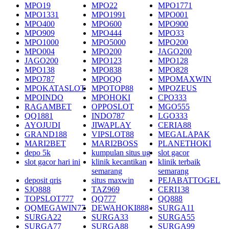
MPO19
MPO22
MPO1771
MPO1331
MPO1991
MPO001
MPO400
MPO600
MPO900
MPO909
MPO444
MPO33
MPO1000
MPO5000
MPO200
MPO004
MPO200
JAGO200
JAGO200
MPO123
MPO128
MPO138
MPO838
MPO828
MPO787
MPOQQ
MPOMAXWIN
MPOKATASLOT
MPOTOP88
MPOZEUS
MPOINDO
MPOHOKI
CPO333
RAGAMBET
OPPOSLOT
MGO555
QQ1881
INDO787
LGO333
AYOJUDI
JIWAPLAY
CERIA88
GRAND188
VIPSLOT88
MEGALAPAK
MARI2BET
MARI2BOSS
PLANETHOKI
depo 5k
kumpulan situs ug
slot gacor
slot gacor hari ini
klinik kecantikan
klinik terbaik
semarang
semarang
deposit qris
situs maxwin
PEJABATTOGEL
SJO888
TAZ969
CERI138
TOPSLOT777
QQ777
QQ888
QQMEGAWIN77
DEWAHOKI888
SURGA11
SURGA22
SURGA33
SURGA55
SURGA77
SURGA88
SURGA99