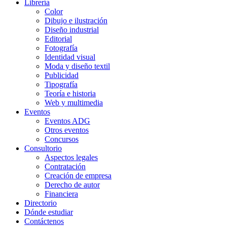
Librería
Color
Dibujo e ilustración
Diseño industrial
Editorial
Fotografía
Identidad visual
Moda y diseño textil
Publicidad
Tipografía
Teoría e historia
Web y multimedia
Eventos
Eventos ADG
Otros eventos
Concursos
Consultorio
Aspectos legales
Contratación
Creación de empresa
Derecho de autor
Financiera
Directorio
Dónde estudiar
Contáctenos