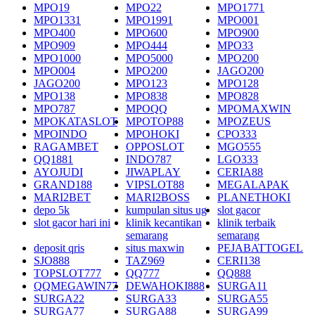
MPO19
MPO22
MPO1771
MPO1331
MPO1991
MPO001
MPO400
MPO600
MPO900
MPO909
MPO444
MPO33
MPO1000
MPO5000
MPO200
MPO004
MPO200
JAGO200
JAGO200
MPO123
MPO128
MPO138
MPO838
MPO828
MPO787
MPOQQ
MPOMAXWIN
MPOKATASLOT
MPOTOP88
MPOZEUS
MPOINDO
MPOHOKI
CPO333
RAGAMBET
OPPOSLOT
MGO555
QQ1881
INDO787
LGO333
AYOJUDI
JIWAPLAY
CERIA88
GRAND188
VIPSLOT88
MEGALAPAK
MARI2BET
MARI2BOSS
PLANETHOKI
depo 5k
kumpulan situs ug
slot gacor
slot gacor hari ini
klinik kecantikan
klinik terbaik
semarang
semarang
deposit qris
situs maxwin
PEJABATTOGEL
SJO888
TAZ969
CERI138
TOPSLOT777
QQ777
QQ888
QQMEGAWIN77
DEWAHOKI888
SURGA11
SURGA22
SURGA33
SURGA55
SURGA77
SURGA88
SURGA99