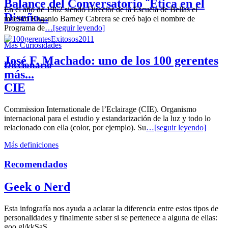
Balance del Conversatorio ¨Etica en el
En el año de 1962 siendo Director de la Escuela de Bellas el
Diseño...
maestro Eugenio Barney Cabrera se creó bajo el nombre de
Programa de
…[seguir leyendo]
Más Curiosidades
José F. Machado: uno de los 100 gerentes
Diccionario
más...
CIE
Commission Internationale de l’Eclairage (CIE). Organismo
internacional para el estudio y estandarización de la luz y todo lo
relacionado con ella (color, por ejemplo). Su
…[seguir leyendo]
Más definiciones
Recomendados
Geek o Nerd
Esta infografía nos ayuda a aclarar la diferencia entre estos tipos de
personalidades y finalmente saber si se pertenece a alguna de ellas:
goo.gl/kkSaS