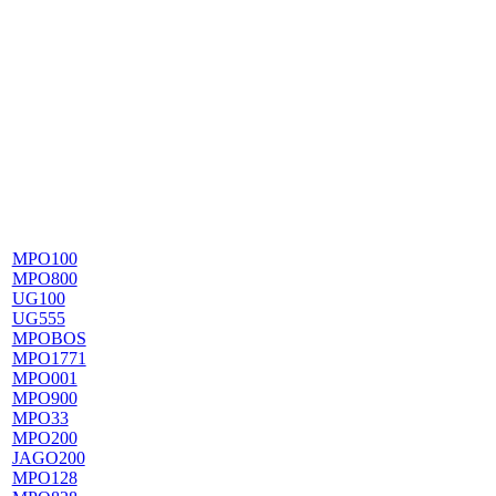
MPO100
MPO800
UG100
UG555
MPOBOS
MPO1771
MPO001
MPO900
MPO33
MPO200
JAGO200
MPO128