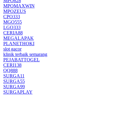
MPO828
MPOMAXWIN
MPOZEUS
CPO333
MGO555
LGO333
CERIA88
MEGALAPAK
PLANETHOKI
slot gacor
klinik terbaik semarang
PEJABATTOGEL
CERI138
QQ888
SURGA11
SURGA55
SURGA99
SURGAPLAY