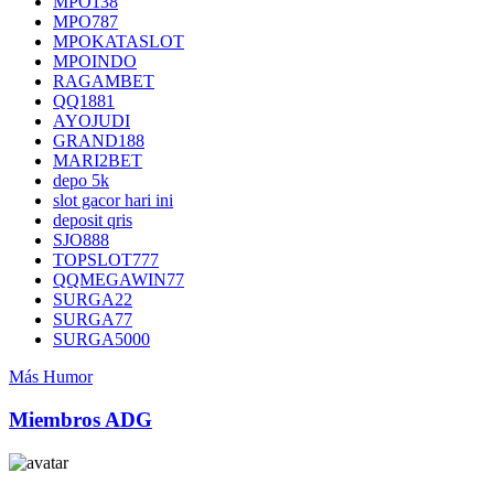
MPO138
MPO787
MPOKATASLOT
MPOINDO
RAGAMBET
QQ1881
AYOJUDI
GRAND188
MARI2BET
depo 5k
slot gacor hari ini
deposit qris
SJO888
TOPSLOT777
QQMEGAWIN77
SURGA22
SURGA77
SURGA5000
Más Humor
Miembros ADG