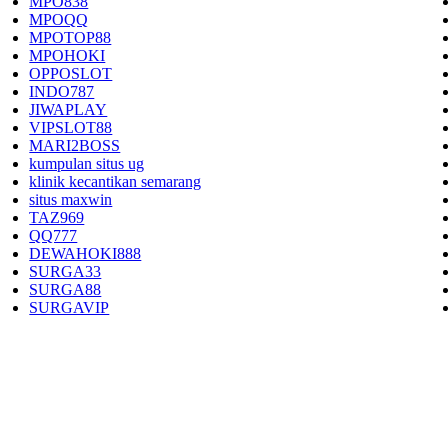
MPO838
MPOQQ
MPOTOP88
MPOHOKI
OPPOSLOT
INDO787
JIWAPLAY
VIPSLOT88
MARI2BOSS
kumpulan situs ug
klinik kecantikan semarang
situs maxwin
TAZ969
QQ777
DEWAHOKI888
SURGA33
SURGA88
SURGAVIP