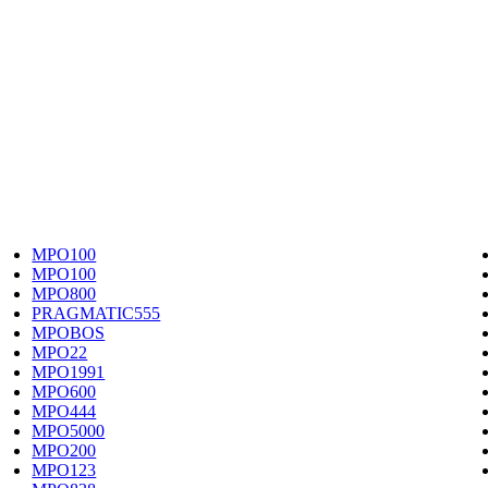
MPO100
MPO100
MPO800
PRAGMATIC555
MPOBOS
MPO22
MPO1991
MPO600
MPO444
MPO5000
MPO200
MPO123