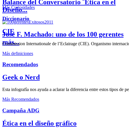
Balance del Conversatorio ¨Etica en el
Más Curiosidades
Diseño...
Diccionario
CIE
José F. Machado: uno de los 100 gerentes
más...
Commission Internationale de l’Eclairage (CIE). Organismo internaciona
Más definiciones
Recomendados
Geek o Nerd
Esta infografía nos ayuda a aclarar la diferencia entre estos tipos de 
Más Recomendados
Campaña ADG
Ética en el diseño gráfico