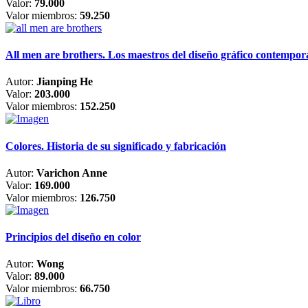
Valor:
79.000
Valor miembros:
59.250
All men are brothers. Los maestros del diseño gráfico contempo
Autor:
Jianping He
Valor:
203.000
Valor miembros:
152.250
Colores. Historia de su significado y fabricación
Autor:
Varichon Anne
Valor:
169.000
Valor miembros:
126.750
Principios del diseño en color
Autor:
Wong
Valor:
89.000
Valor miembros:
66.750