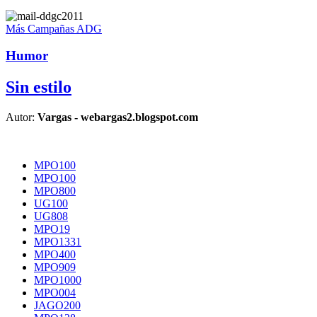
Más Campañas ADG
Humor
Sin estilo
Autor:
Vargas - webargas2.blogspot.com
MPO100
MPO100
MPO800
UG100
UG808
MPO19
MPO1331
MPO400
MPO909
MPO1000
MPO004
JAGO200