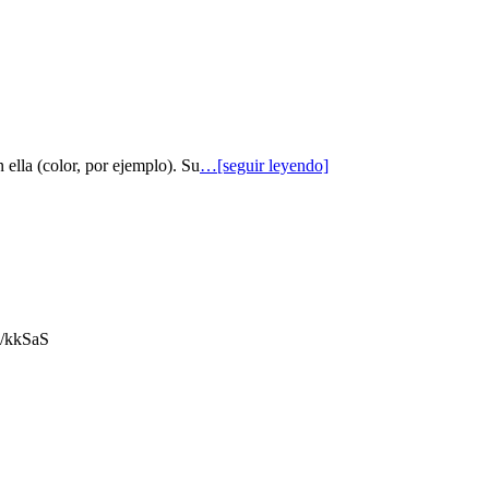
 ella (color, por ejemplo). Su
…[seguir leyendo]
gl/kkSaS