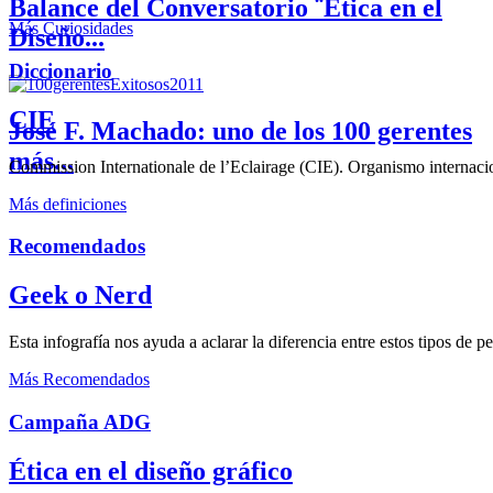
Balance del Conversatorio ¨Etica en el
Más Curiosidades
Diseño...
Diccionario
CIE
José F. Machado: uno de los 100 gerentes
más...
Commission Internationale de l’Eclairage (CIE). Organismo internaciona
Más definiciones
Recomendados
Geek o Nerd
Esta infografía nos ayuda a aclarar la diferencia entre estos tipos de 
Más Recomendados
Campaña ADG
Ética en el diseño gráfico