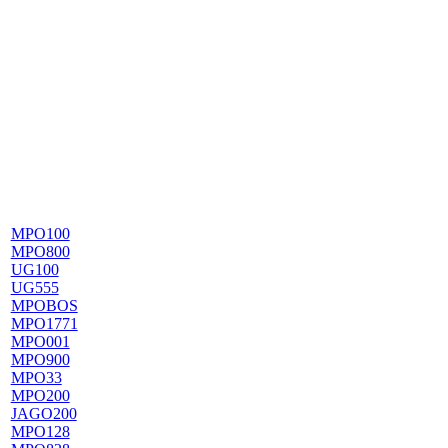
MPO100
MPO800
UG100
UG555
MPOBOS
MPO1771
MPO001
MPO900
MPO33
MPO200
JAGO200
MPO128