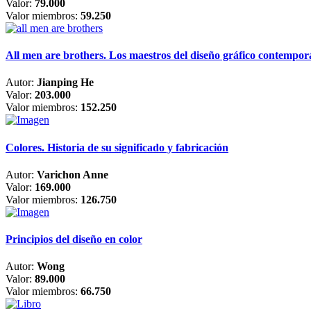
Valor:
79.000
Valor miembros:
59.250
All men are brothers. Los maestros del diseño gráfico contempo
Autor:
Jianping He
Valor:
203.000
Valor miembros:
152.250
Colores. Historia de su significado y fabricación
Autor:
Varichon Anne
Valor:
169.000
Valor miembros:
126.750
Principios del diseño en color
Autor:
Wong
Valor:
89.000
Valor miembros:
66.750