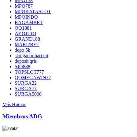
MPO138
MPO787
MPOKATASLOT
MPOINDO
RAGAMBET
QQ1881
AYOJUDI
GRAND188
MARI2BET
depo 5k
slot gacor hari ini
deposit qris
SJO888
TOPSLOT777
QQMEGAWIN77
SURGA22
SURGA77
SURGA5000
Más Humor
Miembros ADG