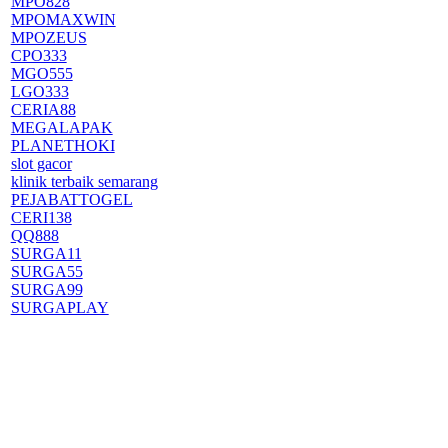
MPO828
MPOMAXWIN
MPOZEUS
CPO333
MGO555
LGO333
CERIA88
MEGALAPAK
PLANETHOKI
slot gacor
klinik terbaik semarang
PEJABATTOGEL
CERI138
QQ888
SURGA11
SURGA55
SURGA99
SURGAPLAY