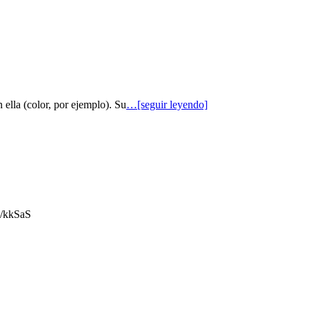
 ella (color, por ejemplo). Su
…[seguir leyendo]
gl/kkSaS