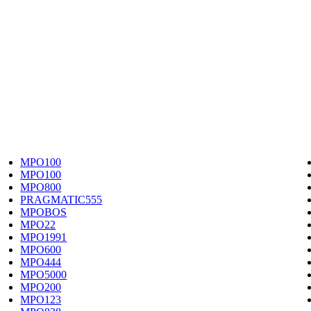
MPO100
MPO100
MPO800
PRAGMATIC555
MPOBOS
MPO22
MPO1991
MPO600
MPO444
MPO5000
MPO200
MPO123