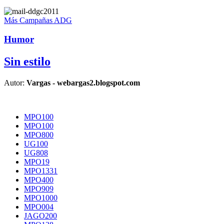
Más Campañas ADG
Humor
Sin estilo
Autor:
Vargas - webargas2.blogspot.com
MPO100
MPO100
MPO800
UG100
UG808
MPO19
MPO1331
MPO400
MPO909
MPO1000
MPO004
JAGO200