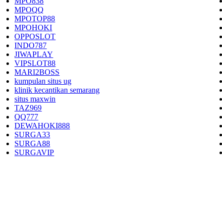
MPO838
MPOQQ
MPOTOP88
MPOHOKI
OPPOSLOT
INDO787
JIWAPLAY
VIPSLOT88
MARI2BOSS
kumpulan situs ug
klinik kecantikan semarang
situs maxwin
TAZ969
QQ777
DEWAHOKI888
SURGA33
SURGA88
SURGAVIP