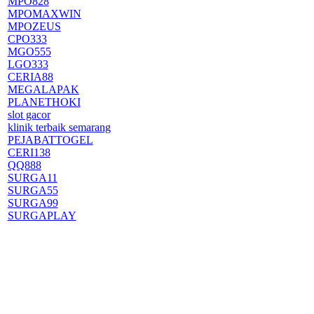
MPO828
MPOMAXWIN
MPOZEUS
CPO333
MGO555
LGO333
CERIA88
MEGALAPAK
PLANETHOKI
slot gacor
klinik terbaik semarang
PEJABATTOGEL
CERI138
QQ888
SURGA11
SURGA55
SURGA99
SURGAPLAY