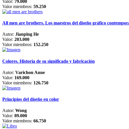
Valor:
79.000
Valor miembros:
59.250
All men are brothers. Los maestros del diseño gráfico contempo
Autor:
Jianping He
Valor:
203.000
Valor miembros:
152.250
Colores. Historia de su significado y fabricación
Autor:
Varichon Anne
Valor:
169.000
Valor miembros:
126.750
Principios del diseño en color
Autor:
Wong
Valor:
89.000
Valor miembros:
66.750