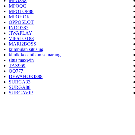
MPO838
MPOQQ
MPOTOP88
MPOHOKI
OPPOSLOT
INDO787
JIWAPLAY
VIPSLOT88
MARI2BOSS
kumpulan situs ug
klinik kecantikan semarang
situs maxwin
TAZ969
QQ777
DEWAHOKI888
SURGA33
SURGA88
SURGAVIP