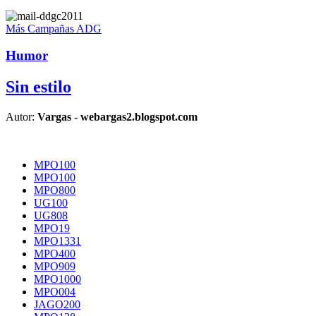
Más Campañas ADG
Humor
Sin estilo
Autor:
Vargas - webargas2.blogspot.com
MPO100
MPO100
MPO800
UG100
UG808
MPO19
MPO1331
MPO400
MPO909
MPO1000
MPO004
JAGO200