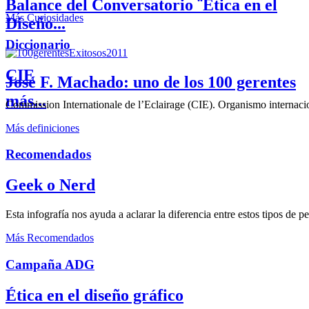
Balance del Conversatorio ¨Etica en el
Más Curiosidades
Diseño...
Diccionario
CIE
José F. Machado: uno de los 100 gerentes
más...
Commission Internationale de l’Eclairage (CIE). Organismo internaciona
Más definiciones
Recomendados
Geek o Nerd
Esta infografía nos ayuda a aclarar la diferencia entre estos tipos de 
Más Recomendados
Campaña ADG
Ética en el diseño gráfico