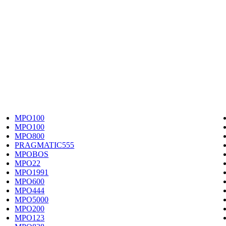
MPO100
MPO100
MPO800
PRAGMATIC555
MPOBOS
MPO22
MPO1991
MPO600
MPO444
MPO5000
MPO200
MPO123