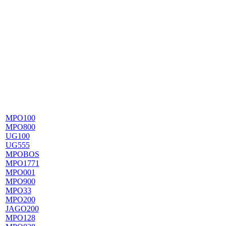
MPO100
MPO800
UG100
UG555
MPOBOS
MPO1771
MPO001
MPO900
MPO33
MPO200
JAGO200
MPO128