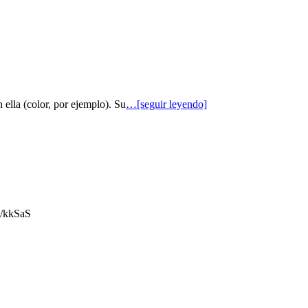
 ella (color, por ejemplo). Su
…[seguir leyendo]
gl/kkSaS