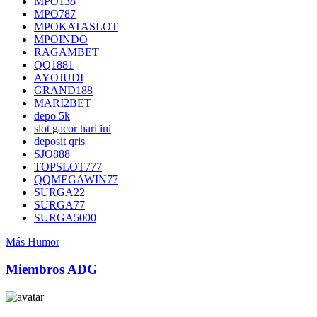
MPO138
MPO787
MPOKATASLOT
MPOINDO
RAGAMBET
QQ1881
AYOJUDI
GRAND188
MARI2BET
depo 5k
slot gacor hari ini
deposit qris
SJO888
TOPSLOT777
QQMEGAWIN77
SURGA22
SURGA77
SURGA5000
Más Humor
Miembros ADG