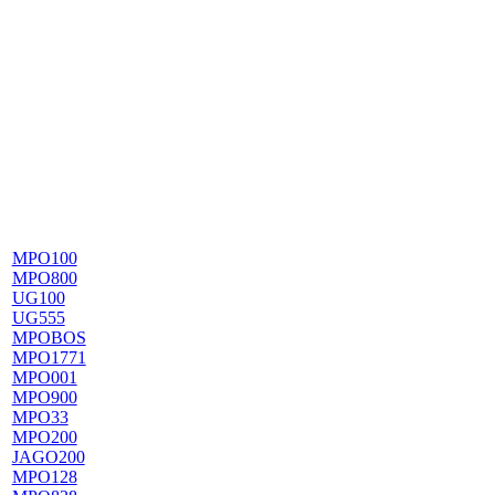
MPO100
MPO800
UG100
UG555
MPOBOS
MPO1771
MPO001
MPO900
MPO33
MPO200
JAGO200
MPO128