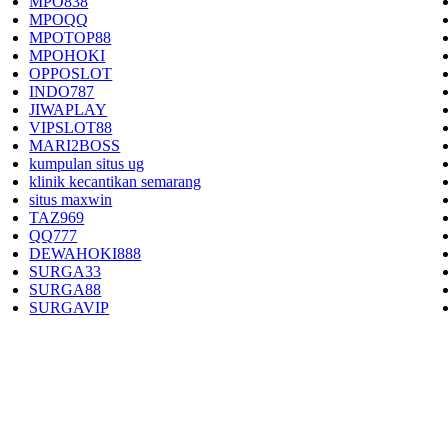
MPO838
MPOQQ
MPOTOP88
MPOHOKI
OPPOSLOT
INDO787
JIWAPLAY
VIPSLOT88
MARI2BOSS
kumpulan situs ug
klinik kecantikan semarang
situs maxwin
TAZ969
QQ777
DEWAHOKI888
SURGA33
SURGA88
SURGAVIP