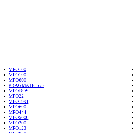
MPO100
MPO100
MPO800
PRAGMATIC555
MPOBOS
MPO22
MPO1991
MPO600
MPO444
MPO5000
MPO200
MPO123