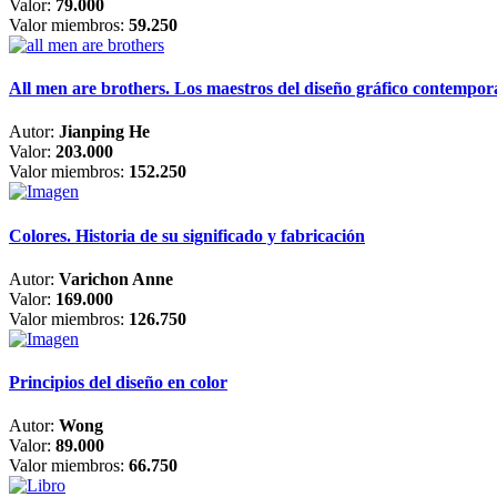
Valor:
79.000
Valor miembros:
59.250
All men are brothers. Los maestros del diseño gráfico contempo
Autor:
Jianping He
Valor:
203.000
Valor miembros:
152.250
Colores. Historia de su significado y fabricación
Autor:
Varichon Anne
Valor:
169.000
Valor miembros:
126.750
Principios del diseño en color
Autor:
Wong
Valor:
89.000
Valor miembros:
66.750