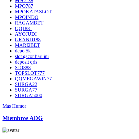
MPO138
MPO787
MPOKATASLOT
MPOINDO
RAGAMBET
QQ1881
AYOJUDI
GRAND188
MARI2BET
depo 5k
slot gacor hari ini
deposit qris
SJO888
TOPSLOT777
QQMEGAWIN77
SURGA22
SURGA77
SURGA5000
Más Humor
Miembros ADG