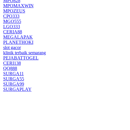
MPO828
MPOMAXWIN
MPOZEUS
CPO333
MGO555
LGO333
CERIA88
MEGALAPAK
PLANETHOKI
slot gacor
klinik terbaik semarang
PEJABATTOGEL
CERI138
QQ888
SURGA11
SURGA55
SURGA99
SURGAPLAY