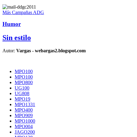
Más Campañas ADG
Humor
Sin estilo
Autor:
Vargas - webargas2.blogspot.com
MPO100
MPO100
MPO800
UG100
UG808
MPO19
MPO1331
MPO400
MPO909
MPO1000
MPO004
JAGO200