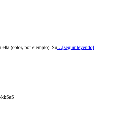
 ella (color, por ejemplo). Su
…[seguir leyendo]
gl/kkSaS