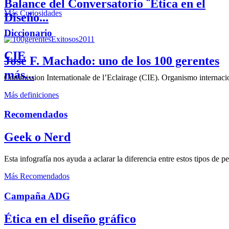
Balance del Conversatorio ¨Etica en el
Más Curiosidades
Diseño...
Diccionario
CIE
José F. Machado: uno de los 100 gerentes
más...
Commission Internationale de l’Eclairage (CIE). Organismo internaciona
Más definiciones
Recomendados
Geek o Nerd
Esta infografía nos ayuda a aclarar la diferencia entre estos tipos de 
Más Recomendados
Campaña ADG
Ética en el diseño gráfico