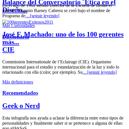
Balance del Conversatorio ¨Etica en el
En el año de 1962 siendo Director de la Escuela de Bellas el
Diseño...
maestro Eugenio Barney Cabrera se creó bajo el nombre de
Programa de
…[seguir leyendo]
Más Curiosidades
José F. Machado: uno de los 100 gerentes
Diccionario
más...
CIE
Commission Internationale de l’Eclairage (CIE). Organismo
internacional para el estudio y estandarización de la luz y todo lo
relacionado con ella (color, por ejemplo). Su
…[seguir leyendo]
Más definiciones
Recomendados
Geek o Nerd
Esta infografía nos ayuda a aclarar la diferencia entre estos tipos de
personalidades y finalmente saber si se pertenece a alguna de ellas:
goo.gl/kkSaS