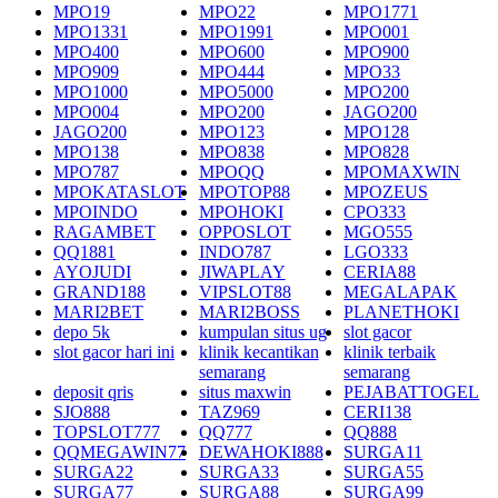
MPO19
MPO22
MPO1771
MPO1331
MPO1991
MPO001
MPO400
MPO600
MPO900
MPO909
MPO444
MPO33
MPO1000
MPO5000
MPO200
MPO004
MPO200
JAGO200
JAGO200
MPO123
MPO128
MPO138
MPO838
MPO828
MPO787
MPOQQ
MPOMAXWIN
MPOKATASLOT
MPOTOP88
MPOZEUS
MPOINDO
MPOHOKI
CPO333
RAGAMBET
OPPOSLOT
MGO555
QQ1881
INDO787
LGO333
AYOJUDI
JIWAPLAY
CERIA88
GRAND188
VIPSLOT88
MEGALAPAK
MARI2BET
MARI2BOSS
PLANETHOKI
depo 5k
kumpulan situs ug
slot gacor
slot gacor hari ini
klinik kecantikan
klinik terbaik
semarang
semarang
deposit qris
situs maxwin
PEJABATTOGEL
SJO888
TAZ969
CERI138
TOPSLOT777
QQ777
QQ888
QQMEGAWIN77
DEWAHOKI888
SURGA11
SURGA22
SURGA33
SURGA55
SURGA77
SURGA88
SURGA99