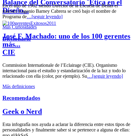
Balance del Conversatorio ¨Etica en el
En el año de 1962 siendo Director de la Escuela de Bellas el
Diseño...
maestro Eugenio Barney Cabrera se creó bajo el nombre de
Programa de
…[seguir leyendo]
Más Curiosidades
José F. Machado: uno de los 100 gerentes
Diccionario
más...
CIE
Commission Internationale de l’Eclairage (CIE). Organismo
internacional para el estudio y estandarización de la luz y todo lo
relacionado con ella (color, por ejemplo). Su
…[seguir leyendo]
Más definiciones
Recomendados
Geek o Nerd
Esta infografía nos ayuda a aclarar la diferencia entre estos tipos de
personalidades y finalmente saber si se pertenece a alguna de ellas:
goo.gl/kkSaS