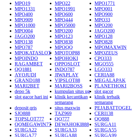
MPO19
MPO22
MPO1771
MPO1331
MPO1991
MPO001
MPO400
MPO600
MPO900
MPO909
MPO444
MPO33
MPO1000
MPO5000
MPO200
MPO004
MPO200
JAGO200
JAGO200
MPO123
MPO128
MPO138
MPO838
MPO828
MPO787
MPOQQ
MPOMAXWIN
MPOKATASLOT
MPOTOP88
MPOZEUS
MPOINDO
MPOHOKI
CPO333
RAGAMBET
OPPOSLOT
MGO555
QQ1881
INDO787
LGO333
AYOJUDI
JIWAPLAY
CERIA88
GRAND188
VIPSLOT88
MEGALAPAK
MARI2BET
MARI2BOSS
PLANETHOKI
depo 5k
kumpulan situs ug
slot gacor
slot gacor hari ini
klinik kecantikan
klinik terbaik
semarang
semarang
deposit qris
situs maxwin
PEJABATTOGEL
SJO888
TAZ969
CERI138
TOPSLOT777
QQ777
QQ888
QQMEGAWIN77
DEWAHOKI888
SURGA11
SURGA22
SURGA33
SURGA55
SURGA77
SURGA88
SURGA99