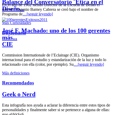
Balance del Conversatorio ¨Etica en el
En el año de 1962 siendo Director de la Escuela de Bellas el
Diseño...
maestro Eugenio Barney Cabrera se creó bajo el nombre de
Programa de
…[seguir leyendo]
Más Curiosidades
José F. Machado: uno de los 100 gerentes
Diccionario
más...
CIE
Commission Internationale de l’Eclairage (CIE). Organismo
internacional para el estudio y estandarización de la luz y todo lo
relacionado con ella (color, por ejemplo). Su
…[seguir leyendo]
Más definiciones
Recomendados
Geek o Nerd
Esta infografía nos ayuda a aclarar la diferencia entre estos tipos de
personalidades y finalmente saber si se pertenece a alguna de ellas:
goo.gl/kkSaS