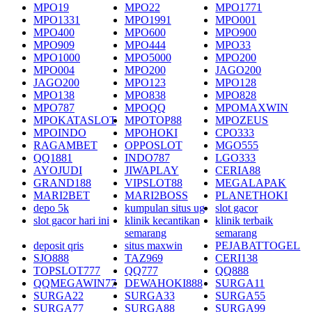
MPO19
MPO22
MPO1771
MPO1331
MPO1991
MPO001
MPO400
MPO600
MPO900
MPO909
MPO444
MPO33
MPO1000
MPO5000
MPO200
MPO004
MPO200
JAGO200
JAGO200
MPO123
MPO128
MPO138
MPO838
MPO828
MPO787
MPOQQ
MPOMAXWIN
MPOKATASLOT
MPOTOP88
MPOZEUS
MPOINDO
MPOHOKI
CPO333
RAGAMBET
OPPOSLOT
MGO555
QQ1881
INDO787
LGO333
AYOJUDI
JIWAPLAY
CERIA88
GRAND188
VIPSLOT88
MEGALAPAK
MARI2BET
MARI2BOSS
PLANETHOKI
depo 5k
kumpulan situs ug
slot gacor
slot gacor hari ini
klinik kecantikan
klinik terbaik
semarang
semarang
deposit qris
situs maxwin
PEJABATTOGEL
SJO888
TAZ969
CERI138
TOPSLOT777
QQ777
QQ888
QQMEGAWIN77
DEWAHOKI888
SURGA11
SURGA22
SURGA33
SURGA55
SURGA77
SURGA88
SURGA99