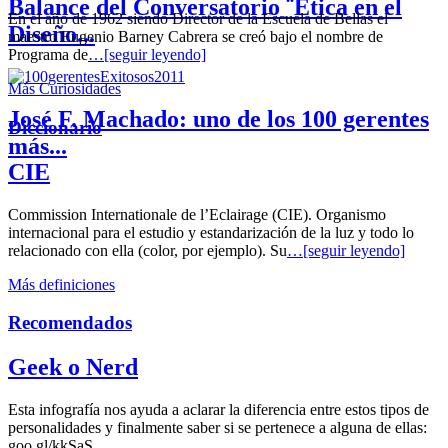
Balance del Conversatorio ¨Etica en el
En el año de 1962 siendo Director de la Escuela de Bellas el
Diseño...
maestro Eugenio Barney Cabrera se creó bajo el nombre de
Programa de
…[seguir leyendo]
Más Curiosidades
José F. Machado: uno de los 100 gerentes
Diccionario
más...
CIE
Commission Internationale de l’Eclairage (CIE). Organismo
internacional para el estudio y estandarización de la luz y todo lo
relacionado con ella (color, por ejemplo). Su
…[seguir leyendo]
Más definiciones
Recomendados
Geek o Nerd
Esta infografía nos ayuda a aclarar la diferencia entre estos tipos de
personalidades y finalmente saber si se pertenece a alguna de ellas:
goo.gl/kkSaS