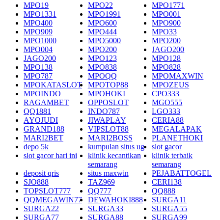
MPO19
MPO22
MPO1771
MPO1331
MPO1991
MPO001
MPO400
MPO600
MPO900
MPO909
MPO444
MPO33
MPO1000
MPO5000
MPO200
MPO004
MPO200
JAGO200
JAGO200
MPO123
MPO128
MPO138
MPO838
MPO828
MPO787
MPOQQ
MPOMAXWIN
MPOKATASLOT
MPOTOP88
MPOZEUS
MPOINDO
MPOHOKI
CPO333
RAGAMBET
OPPOSLOT
MGO555
QQ1881
INDO787
LGO333
AYOJUDI
JIWAPLAY
CERIA88
GRAND188
VIPSLOT88
MEGALAPAK
MARI2BET
MARI2BOSS
PLANETHOKI
depo 5k
kumpulan situs ug
slot gacor
slot gacor hari ini
klinik kecantikan
klinik terbaik
semarang
semarang
deposit qris
situs maxwin
PEJABATTOGEL
SJO888
TAZ969
CERI138
TOPSLOT777
QQ777
QQ888
QQMEGAWIN77
DEWAHOKI888
SURGA11
SURGA22
SURGA33
SURGA55
SURGA77
SURGA88
SURGA99