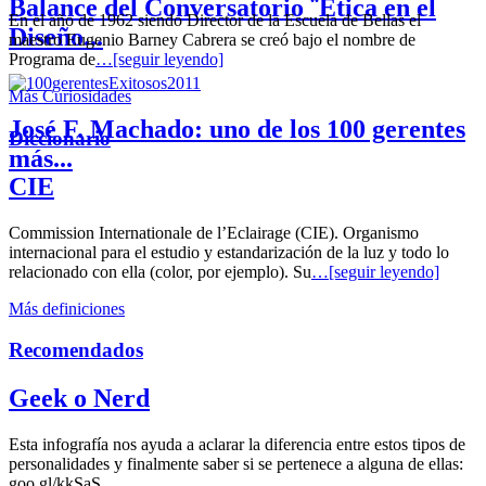
Balance del Conversatorio ¨Etica en el
En el año de 1962 siendo Director de la Escuela de Bellas el
Diseño...
maestro Eugenio Barney Cabrera se creó bajo el nombre de
Programa de
…[seguir leyendo]
Más Curiosidades
José F. Machado: uno de los 100 gerentes
Diccionario
más...
CIE
Commission Internationale de l’Eclairage (CIE). Organismo
internacional para el estudio y estandarización de la luz y todo lo
relacionado con ella (color, por ejemplo). Su
…[seguir leyendo]
Más definiciones
Recomendados
Geek o Nerd
Esta infografía nos ayuda a aclarar la diferencia entre estos tipos de
personalidades y finalmente saber si se pertenece a alguna de ellas:
goo.gl/kkSaS