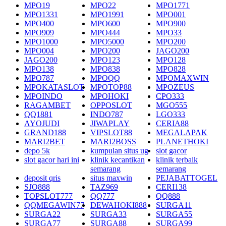
MPO19
MPO22
MPO1771
MPO1331
MPO1991
MPO001
MPO400
MPO600
MPO900
MPO909
MPO444
MPO33
MPO1000
MPO5000
MPO200
MPO004
MPO200
JAGO200
JAGO200
MPO123
MPO128
MPO138
MPO838
MPO828
MPO787
MPOQQ
MPOMAXWIN
MPOKATASLOT
MPOTOP88
MPOZEUS
MPOINDO
MPOHOKI
CPO333
RAGAMBET
OPPOSLOT
MGO555
QQ1881
INDO787
LGO333
AYOJUDI
JIWAPLAY
CERIA88
GRAND188
VIPSLOT88
MEGALAPAK
MARI2BET
MARI2BOSS
PLANETHOKI
depo 5k
kumpulan situs ug
slot gacor
slot gacor hari ini
klinik kecantikan
klinik terbaik
semarang
semarang
deposit qris
situs maxwin
PEJABATTOGEL
SJO888
TAZ969
CERI138
TOPSLOT777
QQ777
QQ888
QQMEGAWIN77
DEWAHOKI888
SURGA11
SURGA22
SURGA33
SURGA55
SURGA77
SURGA88
SURGA99