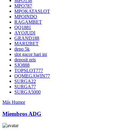
MPO138
MPO787
MPOKATASLOT
MPOINDO
RAGAMBET
QQ1881
AYOJUDI
GRAND188
MARI2BET
depo 5k
slot gacor hari ini
deposit qris
SJO888
TOPSLOT777
QQMEGAWIN77
SURGA22
SURGA77
SURGA5000
Más Humor
Miembros ADG