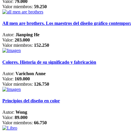
Valor:
79.000
Valor miembros:
59.250
All men are brothers. Los maestros del diseño gráfico contempo
Autor:
Jianping He
Valor:
203.000
Valor miembros:
152.250
Colores. Historia de su significado y fabricación
Autor:
Varichon Anne
Valor:
169.000
Valor miembros:
126.750
Principios del diseño en color
Autor:
Wong
Valor:
89.000
Valor miembros:
66.750