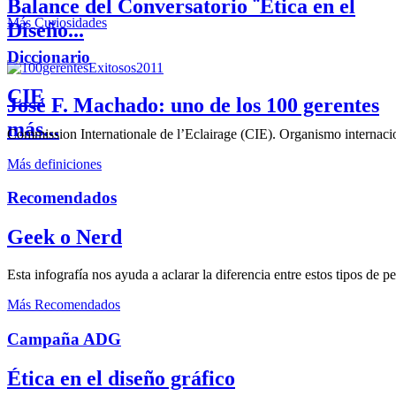
Balance del Conversatorio ¨Etica en el
Más Curiosidades
Diseño...
Diccionario
CIE
José F. Machado: uno de los 100 gerentes
más...
Commission Internationale de l’Eclairage (CIE). Organismo internaciona
Más definiciones
Recomendados
Geek o Nerd
Esta infografía nos ayuda a aclarar la diferencia entre estos tipos de 
Más Recomendados
Campaña ADG
Ética en el diseño gráfico