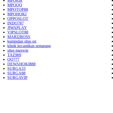
MPO838
MPOQQ
MPOTOP88
MPOHOKI
OPPOSLOT
INDO787
JIWAPLAY
VIPSLOT88
MARI2BOSS
kumpulan situs ug
klinik kecantikan semarang
situs maxwin
TAZ969
QQ777
DEWAHOKI888
SURGA33
SURGA88
SURGAVIP