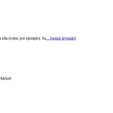
 ella (color, por ejemplo). Su
…[seguir leyendo]
gl/kkSaS