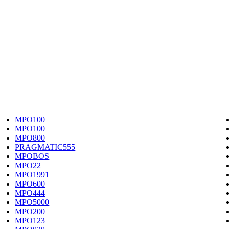
MPO100
MPO100
MPO800
PRAGMATIC555
MPOBOS
MPO22
MPO1991
MPO600
MPO444
MPO5000
MPO200
MPO123