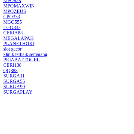
MPO828
MPOMAXWIN
MPOZEUS
CPO333
MGO555
LGO333
CERIA88
MEGALAPAK
PLANETHOKI
slot gacor
klinik terbaik semarang
PEJABATTOGEL
CERI138
QQ888
SURGA11
SURGA55
SURGA99
SURGAPLAY