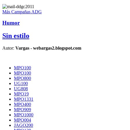
Más Campañas ADG
Humor
Sin estilo
Autor:
Vargas - webargas2.blogspot.com
MPO100
MPO100
MPO800
UG100
UG808
MPO19
MPO1331
MPO400
MPO909
MPO1000
MPO004
JAGO200