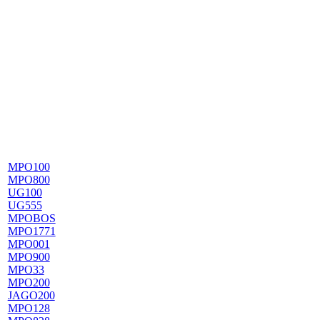
MPO100
MPO800
UG100
UG555
MPOBOS
MPO1771
MPO001
MPO900
MPO33
MPO200
JAGO200
MPO128