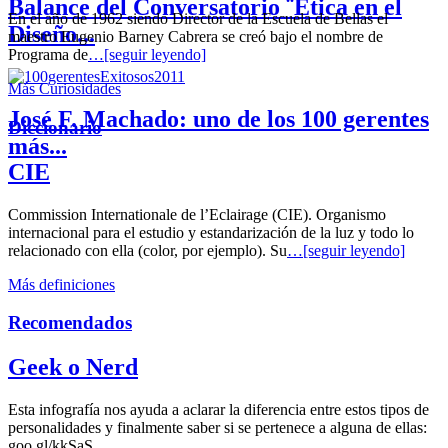
Balance del Conversatorio ¨Etica en el
En el año de 1962 siendo Director de la Escuela de Bellas el
Diseño...
maestro Eugenio Barney Cabrera se creó bajo el nombre de
Programa de
…[seguir leyendo]
Más Curiosidades
José F. Machado: uno de los 100 gerentes
Diccionario
más...
CIE
Commission Internationale de l’Eclairage (CIE). Organismo
internacional para el estudio y estandarización de la luz y todo lo
relacionado con ella (color, por ejemplo). Su
…[seguir leyendo]
Más definiciones
Recomendados
Geek o Nerd
Esta infografía nos ayuda a aclarar la diferencia entre estos tipos de
personalidades y finalmente saber si se pertenece a alguna de ellas:
goo.gl/kkSaS