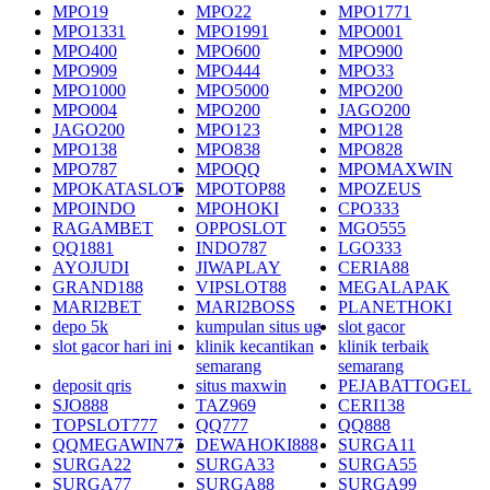
MPO19
MPO22
MPO1771
MPO1331
MPO1991
MPO001
MPO400
MPO600
MPO900
MPO909
MPO444
MPO33
MPO1000
MPO5000
MPO200
MPO004
MPO200
JAGO200
JAGO200
MPO123
MPO128
MPO138
MPO838
MPO828
MPO787
MPOQQ
MPOMAXWIN
MPOKATASLOT
MPOTOP88
MPOZEUS
MPOINDO
MPOHOKI
CPO333
RAGAMBET
OPPOSLOT
MGO555
QQ1881
INDO787
LGO333
AYOJUDI
JIWAPLAY
CERIA88
GRAND188
VIPSLOT88
MEGALAPAK
MARI2BET
MARI2BOSS
PLANETHOKI
depo 5k
kumpulan situs ug
slot gacor
slot gacor hari ini
klinik kecantikan
klinik terbaik
semarang
semarang
deposit qris
situs maxwin
PEJABATTOGEL
SJO888
TAZ969
CERI138
TOPSLOT777
QQ777
QQ888
QQMEGAWIN77
DEWAHOKI888
SURGA11
SURGA22
SURGA33
SURGA55
SURGA77
SURGA88
SURGA99