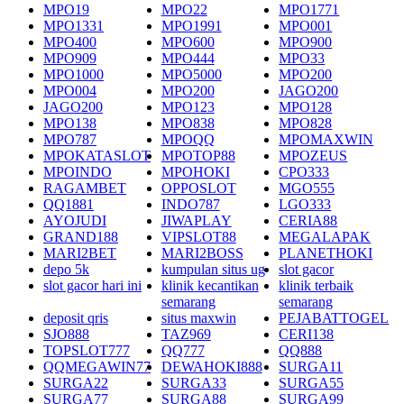
MPO19
MPO22
MPO1771
MPO1331
MPO1991
MPO001
MPO400
MPO600
MPO900
MPO909
MPO444
MPO33
MPO1000
MPO5000
MPO200
MPO004
MPO200
JAGO200
JAGO200
MPO123
MPO128
MPO138
MPO838
MPO828
MPO787
MPOQQ
MPOMAXWIN
MPOKATASLOT
MPOTOP88
MPOZEUS
MPOINDO
MPOHOKI
CPO333
RAGAMBET
OPPOSLOT
MGO555
QQ1881
INDO787
LGO333
AYOJUDI
JIWAPLAY
CERIA88
GRAND188
VIPSLOT88
MEGALAPAK
MARI2BET
MARI2BOSS
PLANETHOKI
depo 5k
kumpulan situs ug
slot gacor
slot gacor hari ini
klinik kecantikan
klinik terbaik
semarang
semarang
deposit qris
situs maxwin
PEJABATTOGEL
SJO888
TAZ969
CERI138
TOPSLOT777
QQ777
QQ888
QQMEGAWIN77
DEWAHOKI888
SURGA11
SURGA22
SURGA33
SURGA55
SURGA77
SURGA88
SURGA99