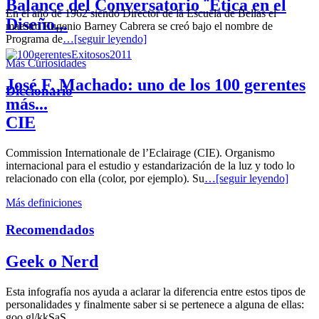
Balance del Conversatorio ¨Etica en el
En el año de 1962 siendo Director de la Escuela de Bellas el
Diseño...
maestro Eugenio Barney Cabrera se creó bajo el nombre de
Programa de
…[seguir leyendo]
Más Curiosidades
José F. Machado: uno de los 100 gerentes
Diccionario
más...
CIE
Commission Internationale de l’Eclairage (CIE). Organismo
internacional para el estudio y estandarización de la luz y todo lo
relacionado con ella (color, por ejemplo). Su
…[seguir leyendo]
Más definiciones
Recomendados
Geek o Nerd
Esta infografía nos ayuda a aclarar la diferencia entre estos tipos de
personalidades y finalmente saber si se pertenece a alguna de ellas:
goo.gl/kkSaS