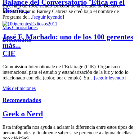
Balance del Conversatorio ¨Etica en el
En el año de 1962 siendo Director de la Escuela de Bellas el
Diseño...
maestro Eugenio Barney Cabrera se creó bajo el nombre de
Programa de
…[seguir leyendo]
Más Curiosidades
José F. Machado: uno de los 100 gerentes
Diccionario
más...
CIE
Commission Internationale de l’Eclairage (CIE). Organismo
internacional para el estudio y estandarización de la luz y todo lo
relacionado con ella (color, por ejemplo). Su
…[seguir leyendo]
Más definiciones
Recomendados
Geek o Nerd
Esta infografía nos ayuda a aclarar la diferencia entre estos tipos de
personalidades y finalmente saber si se pertenece a alguna de ellas:
goo.gl/kkSaS