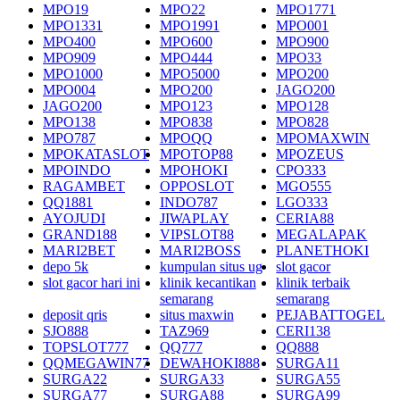
MPO19
MPO22
MPO1771
MPO1331
MPO1991
MPO001
MPO400
MPO600
MPO900
MPO909
MPO444
MPO33
MPO1000
MPO5000
MPO200
MPO004
MPO200
JAGO200
JAGO200
MPO123
MPO128
MPO138
MPO838
MPO828
MPO787
MPOQQ
MPOMAXWIN
MPOKATASLOT
MPOTOP88
MPOZEUS
MPOINDO
MPOHOKI
CPO333
RAGAMBET
OPPOSLOT
MGO555
QQ1881
INDO787
LGO333
AYOJUDI
JIWAPLAY
CERIA88
GRAND188
VIPSLOT88
MEGALAPAK
MARI2BET
MARI2BOSS
PLANETHOKI
depo 5k
kumpulan situs ug
slot gacor
slot gacor hari ini
klinik kecantikan
klinik terbaik
semarang
semarang
deposit qris
situs maxwin
PEJABATTOGEL
SJO888
TAZ969
CERI138
TOPSLOT777
QQ777
QQ888
QQMEGAWIN77
DEWAHOKI888
SURGA11
SURGA22
SURGA33
SURGA55
SURGA77
SURGA88
SURGA99