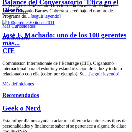
Balance del Conversatorio ¨Etica en el
En el año de 1962 siendo Director de la Escuela de Bellas el
Diseño...
maestro Eugenio Barney Cabrera se creó bajo el nombre de
Programa de
…[seguir leyendo]
Más Curiosidades
José F. Machado: uno de los 100 gerentes
Diccionario
más...
CIE
Commission Internationale de l’Eclairage (CIE). Organismo
internacional para el estudio y estandarización de la luz y todo lo
relacionado con ella (color, por ejemplo). Su
…[seguir leyendo]
Más definiciones
Recomendados
Geek o Nerd
Esta infografía nos ayuda a aclarar la diferencia entre estos tipos de
personalidades y finalmente saber si se pertenece a alguna de ellas:
goo.gl/kkSaS