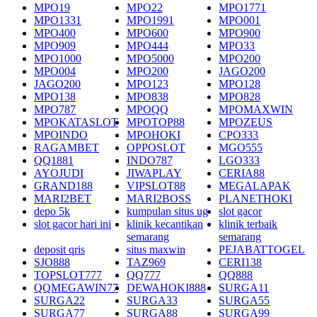
MPO19
MPO22
MPO1771
MPO1331
MPO1991
MPO001
MPO400
MPO600
MPO900
MPO909
MPO444
MPO33
MPO1000
MPO5000
MPO200
MPO004
MPO200
JAGO200
JAGO200
MPO123
MPO128
MPO138
MPO838
MPO828
MPO787
MPOQQ
MPOMAXWIN
MPOKATASLOT
MPOTOP88
MPOZEUS
MPOINDO
MPOHOKI
CPO333
RAGAMBET
OPPOSLOT
MGO555
QQ1881
INDO787
LGO333
AYOJUDI
JIWAPLAY
CERIA88
GRAND188
VIPSLOT88
MEGALAPAK
MARI2BET
MARI2BOSS
PLANETHOKI
depo 5k
kumpulan situs ug
slot gacor
slot gacor hari ini
klinik kecantikan
klinik terbaik
semarang
semarang
deposit qris
situs maxwin
PEJABATTOGEL
SJO888
TAZ969
CERI138
TOPSLOT777
QQ777
QQ888
QQMEGAWIN77
DEWAHOKI888
SURGA11
SURGA22
SURGA33
SURGA55
SURGA77
SURGA88
SURGA99