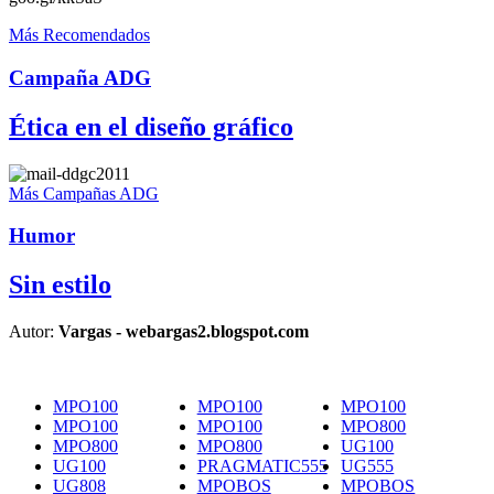
Más Recomendados
Campaña ADG
Ética en el diseño gráfico
Más Campañas ADG
Humor
Sin estilo
Autor:
Vargas - webargas2.blogspot.com
MPO100
MPO100
MPO100
MPO100
MPO100
MPO800
MPO800
MPO800
UG100
UG100
PRAGMATIC555
UG555
UG808
MPOBOS
MPOBOS