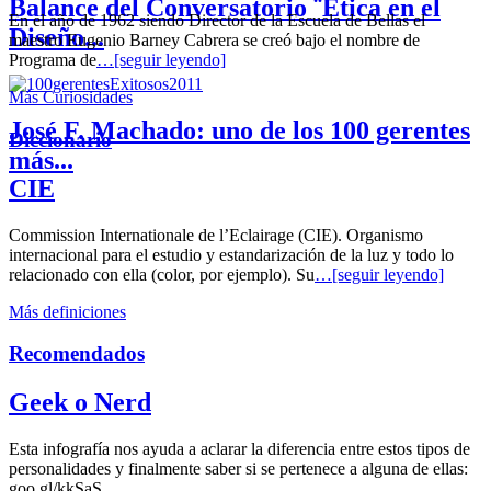
Balance del Conversatorio ¨Etica en el
En el año de 1962 siendo Director de la Escuela de Bellas el
Diseño...
maestro Eugenio Barney Cabrera se creó bajo el nombre de
Programa de
…[seguir leyendo]
Más Curiosidades
José F. Machado: uno de los 100 gerentes
Diccionario
más...
CIE
Commission Internationale de l’Eclairage (CIE). Organismo
internacional para el estudio y estandarización de la luz y todo lo
relacionado con ella (color, por ejemplo). Su
…[seguir leyendo]
Más definiciones
Recomendados
Geek o Nerd
Esta infografía nos ayuda a aclarar la diferencia entre estos tipos de
personalidades y finalmente saber si se pertenece a alguna de ellas:
goo.gl/kkSaS