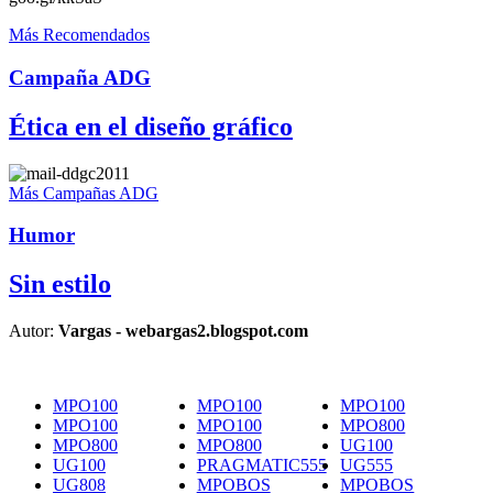
Más Recomendados
Campaña ADG
Ética en el diseño gráfico
Más Campañas ADG
Humor
Sin estilo
Autor:
Vargas - webargas2.blogspot.com
MPO100
MPO100
MPO100
MPO100
MPO100
MPO800
MPO800
MPO800
UG100
UG100
PRAGMATIC555
UG555
UG808
MPOBOS
MPOBOS