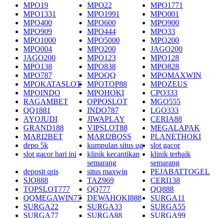
MPO19
MPO22
MPO1771
MPO1331
MPO1991
MPO001
MPO400
MPO600
MPO900
MPO909
MPO444
MPO33
MPO1000
MPO5000
MPO200
MPO004
MPO200
JAGO200
JAGO200
MPO123
MPO128
MPO138
MPO838
MPO828
MPO787
MPOQQ
MPOMAXWIN
MPOKATASLOT
MPOTOP88
MPOZEUS
MPOINDO
MPOHOKI
CPO333
RAGAMBET
OPPOSLOT
MGO555
QQ1881
INDO787
LGO333
AYOJUDI
JIWAPLAY
CERIA88
GRAND188
VIPSLOT88
MEGALAPAK
MARI2BET
MARI2BOSS
PLANETHOKI
depo 5k
kumpulan situs ug
slot gacor
slot gacor hari ini
klinik kecantikan
klinik terbaik
semarang
semarang
deposit qris
situs maxwin
PEJABATTOGEL
SJO888
TAZ969
CERI138
TOPSLOT777
QQ777
QQ888
QQMEGAWIN77
DEWAHOKI888
SURGA11
SURGA22
SURGA33
SURGA55
SURGA77
SURGA88
SURGA99