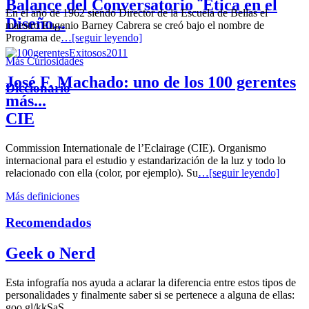
Balance del Conversatorio ¨Etica en el
En el año de 1962 siendo Director de la Escuela de Bellas el
Diseño...
maestro Eugenio Barney Cabrera se creó bajo el nombre de
Programa de
…[seguir leyendo]
Más Curiosidades
José F. Machado: uno de los 100 gerentes
Diccionario
más...
CIE
Commission Internationale de l’Eclairage (CIE). Organismo
internacional para el estudio y estandarización de la luz y todo lo
relacionado con ella (color, por ejemplo). Su
…[seguir leyendo]
Más definiciones
Recomendados
Geek o Nerd
Esta infografía nos ayuda a aclarar la diferencia entre estos tipos de
personalidades y finalmente saber si se pertenece a alguna de ellas:
goo.gl/kkSaS