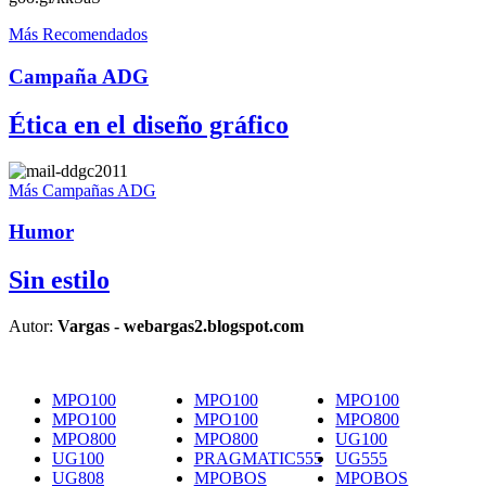
Más Recomendados
Campaña ADG
Ética en el diseño gráfico
Más Campañas ADG
Humor
Sin estilo
Autor:
Vargas - webargas2.blogspot.com
MPO100
MPO100
MPO100
MPO100
MPO100
MPO800
MPO800
MPO800
UG100
UG100
PRAGMATIC555
UG555
UG808
MPOBOS
MPOBOS