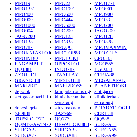
MPO19
MPO22
MPO1771
MPO1331
MPO1991
MPO001
MPO400
MPO600
MPO900
MPO909
MPO444
MPO33
MPO1000
MPO5000
MPO200
MPO004
MPO200
JAGO200
JAGO200
MPO123
MPO128
MPO138
MPO838
MPO828
MPO787
MPOQQ
MPOMAXWIN
MPOKATASLOT
MPOTOP88
MPOZEUS
MPOINDO
MPOHOKI
CPO333
RAGAMBET
OPPOSLOT
MGO555
QQ1881
INDO787
LGO333
AYOJUDI
JIWAPLAY
CERIA88
GRAND188
VIPSLOT88
MEGALAPAK
MARI2BET
MARI2BOSS
PLANETHOKI
depo 5k
kumpulan situs ug
slot gacor
slot gacor hari ini
klinik kecantikan
klinik terbaik
semarang
semarang
deposit qris
situs maxwin
PEJABATTOGEL
SJO888
TAZ969
CERI138
TOPSLOT777
QQ777
QQ888
QQMEGAWIN77
DEWAHOKI888
SURGA11
SURGA22
SURGA33
SURGA55
SURGA77
SURGA88
SURGA99