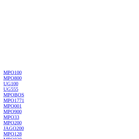
MPO100
MPO800
UG100
UG555
MPOBOS
MPO1771
MPO001
MPO900
MPO33
MPO200
JAGO200
MPO128