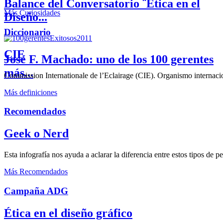
Balance del Conversatorio ¨Etica en el
Más Curiosidades
Diseño...
Diccionario
CIE
José F. Machado: uno de los 100 gerentes
más...
Commission Internationale de l’Eclairage (CIE). Organismo internaciona
Más definiciones
Recomendados
Geek o Nerd
Esta infografía nos ayuda a aclarar la diferencia entre estos tipos de 
Más Recomendados
Campaña ADG
Ética en el diseño gráfico