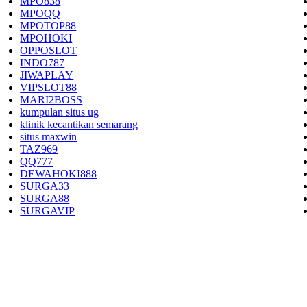
MPO838
MPOQQ
MPOTOP88
MPOHOKI
OPPOSLOT
INDO787
JIWAPLAY
VIPSLOT88
MARI2BOSS
kumpulan situs ug
klinik kecantikan semarang
situs maxwin
TAZ969
QQ777
DEWAHOKI888
SURGA33
SURGA88
SURGAVIP