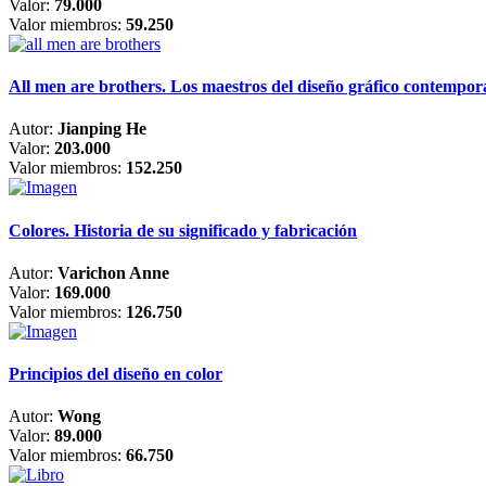
Valor:
79.000
Valor miembros:
59.250
All men are brothers. Los maestros del diseño gráfico contempo
Autor:
Jianping He
Valor:
203.000
Valor miembros:
152.250
Colores. Historia de su significado y fabricación
Autor:
Varichon Anne
Valor:
169.000
Valor miembros:
126.750
Principios del diseño en color
Autor:
Wong
Valor:
89.000
Valor miembros:
66.750