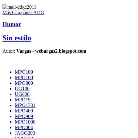
Más Campañas ADG
Humor
Sin estilo
Autor:
Vargas - webargas2.blogspot.com
MPO100
MPO100
MPO800
UG100
UG808
MPO19
MPO1331
MPO400
MPO909
MPO1000
MPO004
JAGO200