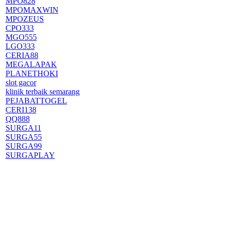
MPO828
MPOMAXWIN
MPOZEUS
CPO333
MGO555
LGO333
CERIA88
MEGALAPAK
PLANETHOKI
slot gacor
klinik terbaik semarang
PEJABATTOGEL
CERI138
QQ888
SURGA11
SURGA55
SURGA99
SURGAPLAY