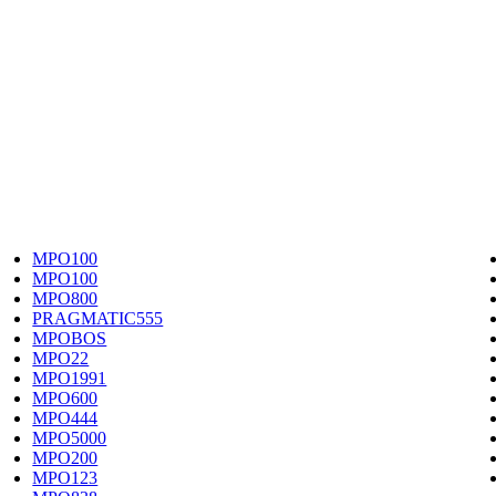
MPO100
MPO100
MPO800
PRAGMATIC555
MPOBOS
MPO22
MPO1991
MPO600
MPO444
MPO5000
MPO200
MPO123