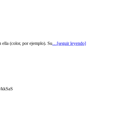
 ella (color, por ejemplo). Su
…[seguir leyendo]
gl/kkSaS