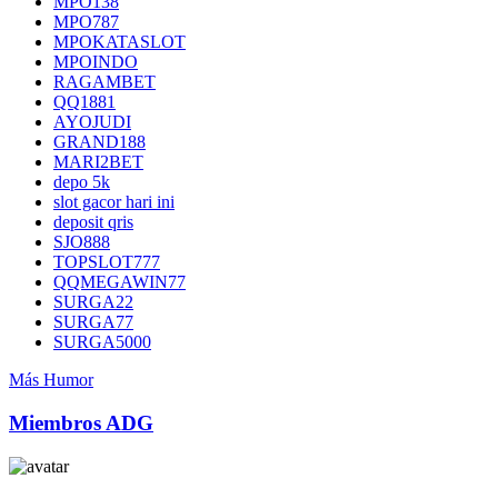
MPO138
MPO787
MPOKATASLOT
MPOINDO
RAGAMBET
QQ1881
AYOJUDI
GRAND188
MARI2BET
depo 5k
slot gacor hari ini
deposit qris
SJO888
TOPSLOT777
QQMEGAWIN77
SURGA22
SURGA77
SURGA5000
Más Humor
Miembros ADG