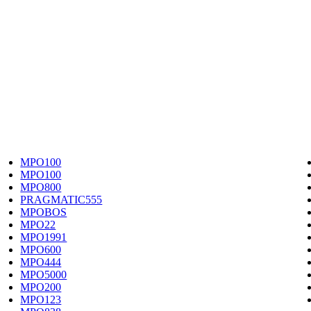
MPO100
MPO100
MPO800
PRAGMATIC555
MPOBOS
MPO22
MPO1991
MPO600
MPO444
MPO5000
MPO200
MPO123