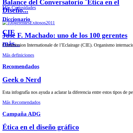
Balance del Conversatorio ¨Etica en el
Más Curiosidades
Diseño...
Diccionario
CIE
José F. Machado: uno de los 100 gerentes
más...
Commission Internationale de l’Eclairage (CIE). Organismo internaciona
Más definiciones
Recomendados
Geek o Nerd
Esta infografía nos ayuda a aclarar la diferencia entre estos tipos de 
Más Recomendados
Campaña ADG
Ética en el diseño gráfico