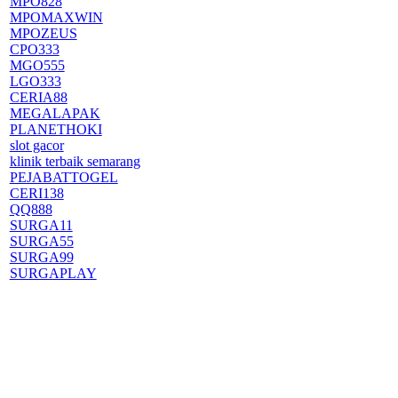
MPO828
MPOMAXWIN
MPOZEUS
CPO333
MGO555
LGO333
CERIA88
MEGALAPAK
PLANETHOKI
slot gacor
klinik terbaik semarang
PEJABATTOGEL
CERI138
QQ888
SURGA11
SURGA55
SURGA99
SURGAPLAY