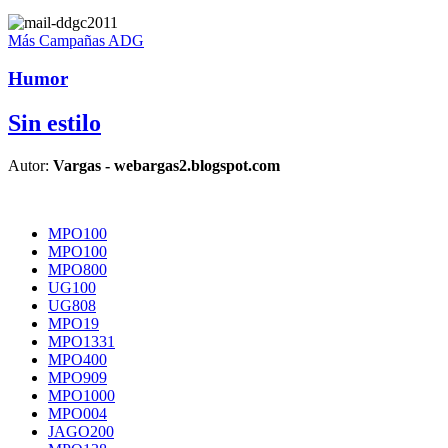
Más Campañas ADG
Humor
Sin estilo
Autor:
Vargas - webargas2.blogspot.com
MPO100
MPO100
MPO800
UG100
UG808
MPO19
MPO1331
MPO400
MPO909
MPO1000
MPO004
JAGO200