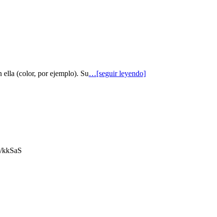
 ella (color, por ejemplo). Su
…[seguir leyendo]
gl/kkSaS