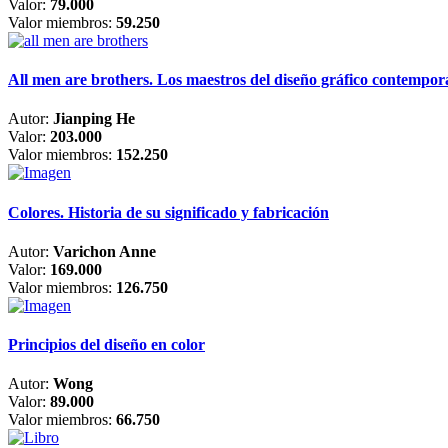
Valor:
79.000
Valor miembros:
59.250
All men are brothers. Los maestros del diseño gráfico contempo
Autor:
Jianping He
Valor:
203.000
Valor miembros:
152.250
Colores. Historia de su significado y fabricación
Autor:
Varichon Anne
Valor:
169.000
Valor miembros:
126.750
Principios del diseño en color
Autor:
Wong
Valor:
89.000
Valor miembros:
66.750