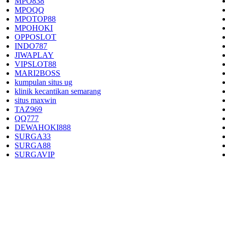
MPO838
MPOQQ
MPOTOP88
MPOHOKI
OPPOSLOT
INDO787
JIWAPLAY
VIPSLOT88
MARI2BOSS
kumpulan situs ug
klinik kecantikan semarang
situs maxwin
TAZ969
QQ777
DEWAHOKI888
SURGA33
SURGA88
SURGAVIP