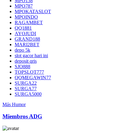
MPO138
MPO787
MPOKATASLOT
MPOINDO
RAGAMBET
QQ1881
AYOJUDI
GRAND188
MARI2BET
depo 5k
slot gacor hari ini
deposit qris
SJO888
TOPSLOT777
QQMEGAWIN77
SURGA22
SURGA77
SURGA5000
Más Humor
Miembros ADG