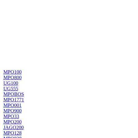
MPO100
MPO800
UG100
UG555
MPOBOS
MPO1771
MPO001
MPO900
MPO33
MPO200
JAGO200
MPO128