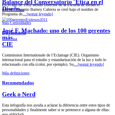
Balance del Conversatorio ¨Etica en el
En el año de 1962 siendo Director de la Escuela de Bellas el
Diseño...
maestro Eugenio Barney Cabrera se creó bajo el nombre de
Programa de
…[seguir leyendo]
Más Curiosidades
José F. Machado: uno de los 100 gerentes
Diccionario
más...
CIE
Commission Internationale de l’Eclairage (CIE). Organismo
internacional para el estudio y estandarización de la luz y todo lo
relacionado con ella (color, por ejemplo). Su
…[seguir leyendo]
Más definiciones
Recomendados
Geek o Nerd
Esta infografía nos ayuda a aclarar la diferencia entre estos tipos de
personalidades y finalmente saber si se pertenece a alguna de ellas:
goo.gl/kkSaS