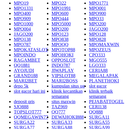
MPO19
MPO22
MPO1771
MPO1331
MPO1991
MPO001
MPO400
MPO600
MPO900
MPO909
MPO444
MPO33
MPO1000
MPO5000
MPO200
MPO004
MPO200
JAGO200
JAGO200
MPO123
MPO128
MPO138
MPO838
MPO828
MPO787
MPOQQ
MPOMAXWIN
MPOKATASLOT
MPOTOP88
MPOZEUS
MPOINDO
MPOHOKI
CPO333
RAGAMBET
OPPOSLOT
MGO555
QQ1881
INDO787
LGO333
AYOJUDI
JIWAPLAY
CERIA88
GRAND188
VIPSLOT88
MEGALAPAK
MARI2BET
MARI2BOSS
PLANETHOKI
depo 5k
kumpulan situs ug
slot gacor
slot gacor hari ini
klinik kecantikan
klinik terbaik
semarang
semarang
deposit qris
situs maxwin
PEJABATTOGEL
SJO888
TAZ969
CERI138
TOPSLOT777
QQ777
QQ888
QQMEGAWIN77
DEWAHOKI888
SURGA11
SURGA22
SURGA33
SURGA55
SURGA77
SURGA88
SURGA99