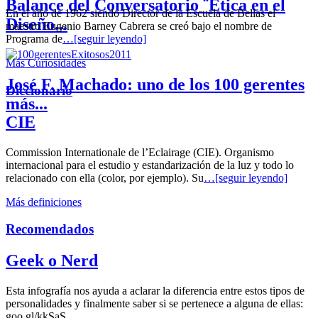
Balance del Conversatorio ¨Etica en el
En el año de 1962 siendo Director de la Escuela de Bellas el
Diseño...
maestro Eugenio Barney Cabrera se creó bajo el nombre de
Programa de
…[seguir leyendo]
Más Curiosidades
José F. Machado: uno de los 100 gerentes
Diccionario
más...
CIE
Commission Internationale de l’Eclairage (CIE). Organismo
internacional para el estudio y estandarización de la luz y todo lo
relacionado con ella (color, por ejemplo). Su
…[seguir leyendo]
Más definiciones
Recomendados
Geek o Nerd
Esta infografía nos ayuda a aclarar la diferencia entre estos tipos de
personalidades y finalmente saber si se pertenece a alguna de ellas:
goo.gl/kkSaS