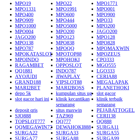
MPO19
MPO22
MPO1771
MPO1331
MPO1991
MPO001
MPO400
MPO600
MPO900
MPO909
MPO444
MPO33
MPO1000
MPO5000
MPO200
MPO004
MPO200
JAGO200
JAGO200
MPO123
MPO128
MPO138
MPO838
MPO828
MPO787
MPOQQ
MPOMAXWIN
MPOKATASLOT
MPOTOP88
MPOZEUS
MPOINDO
MPOHOKI
CPO333
RAGAMBET
OPPOSLOT
MGO555
QQ1881
INDO787
LGO333
AYOJUDI
JIWAPLAY
CERIA88
GRAND188
VIPSLOT88
MEGALAPAK
MARI2BET
MARI2BOSS
PLANETHOKI
depo 5k
kumpulan situs ug
slot gacor
slot gacor hari ini
klinik kecantikan
klinik terbaik
semarang
semarang
deposit qris
situs maxwin
PEJABATTOGEL
SJO888
TAZ969
CERI138
TOPSLOT777
QQ777
QQ888
QQMEGAWIN77
DEWAHOKI888
SURGA11
SURGA22
SURGA33
SURGA55
SURGA77
SURGA88
SURGA99