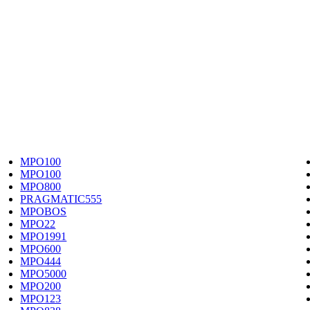
MPO100
MPO100
MPO800
PRAGMATIC555
MPOBOS
MPO22
MPO1991
MPO600
MPO444
MPO5000
MPO200
MPO123