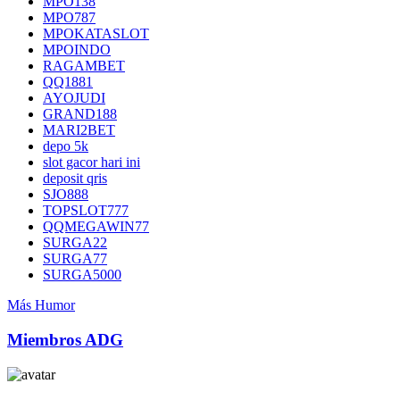
MPO138
MPO787
MPOKATASLOT
MPOINDO
RAGAMBET
QQ1881
AYOJUDI
GRAND188
MARI2BET
depo 5k
slot gacor hari ini
deposit qris
SJO888
TOPSLOT777
QQMEGAWIN77
SURGA22
SURGA77
SURGA5000
Más Humor
Miembros ADG