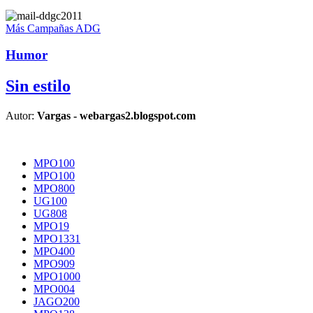
Más Campañas ADG
Humor
Sin estilo
Autor:
Vargas - webargas2.blogspot.com
MPO100
MPO100
MPO800
UG100
UG808
MPO19
MPO1331
MPO400
MPO909
MPO1000
MPO004
JAGO200