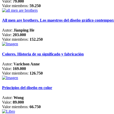
Valor:
79.000
Valor miembros:
59.250
All men are brothers. Los maestros del diseño gráfico contempo
Autor:
Jianping He
Valor:
203.000
Valor miembros:
152.250
Colores. Historia de su significado y fabricación
Autor:
Varichon Anne
Valor:
169.000
Valor miembros:
126.750
Principios del diseño en color
Autor:
Wong
Valor:
89.000
Valor miembros:
66.750