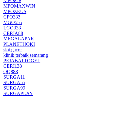
MPO828
MPOMAXWIN
MPOZEUS
CPO333
MGO555
LGO333
CERIA88
MEGALAPAK
PLANETHOKI
slot gacor
klinik terbaik semarang
PEJABATTOGEL
CERI138
QQ888
SURGA11
SURGA55
SURGA99
SURGAPLAY