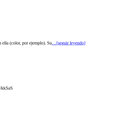
 ella (color, por ejemplo). Su
…[seguir leyendo]
gl/kkSaS