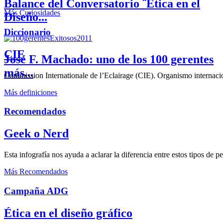
Balance del Conversatorio ¨Etica en el
Más Curiosidades
Diseño...
Diccionario
CIE
José F. Machado: uno de los 100 gerentes
más...
Commission Internationale de l’Eclairage (CIE). Organismo internaciona
Más definiciones
Recomendados
Geek o Nerd
Esta infografía nos ayuda a aclarar la diferencia entre estos tipos de 
Más Recomendados
Campaña ADG
Ética en el diseño gráfico