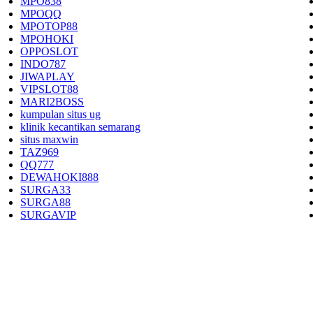
MPO838
MPOQQ
MPOTOP88
MPOHOKI
OPPOSLOT
INDO787
JIWAPLAY
VIPSLOT88
MARI2BOSS
kumpulan situs ug
klinik kecantikan semarang
situs maxwin
TAZ969
QQ777
DEWAHOKI888
SURGA33
SURGA88
SURGAVIP