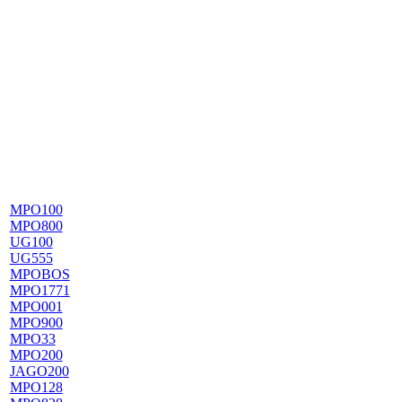
MPO100
MPO800
UG100
UG555
MPOBOS
MPO1771
MPO001
MPO900
MPO33
MPO200
JAGO200
MPO128